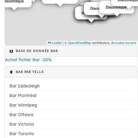
Discothèque
spectacle
Club sportive
Discothèque
Discothèque
Discothèque
Bar café
Discothèque
Discothèque
Billard
Restaurant
Discothèque
Restaurant
Restaurant
Restaurant
Bar café
Leaflet
|
©
OpenStreetMap
contributors,
Annuaire-horaire
BASE DE DONNÉE BAR
Achat fichier Bar -20%
BAR PAR VILLE
Bar Iddesleigh
Bar Montréal
Bar Winnipeg
Bar Ottawa
Bar Victoria
Bar Toronto