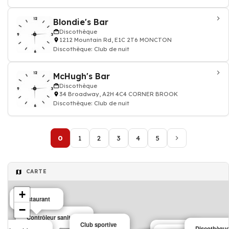
Blondie's Bar
Discothèque
1212 Mountain Rd, E1C 2T6 MONCTON
Discothèque: Club de nuit
McHugh's Bar
Discothèque
34 Broadway, A2H 4C4 CORNER BROOK
Discothèque: Club de nuit
0
1
2
3
4
5
CARTE
+
Restaurant
−
Contrôleur sanitaire
Club sportive
Discothèqu