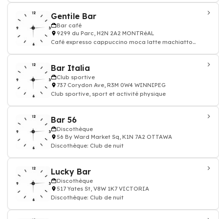
Gentile Bar
Bar café
9299 du Parc, H2N 2A2 MONTRéAL
Café expresso cappuccino moca latte machiatto
chocolat tea
Bar Italia
Club sportive
737 Corydon Ave, R3M 0W4 WINNIPEG
Club sportive, sport et activité physique
Bar 56
Discothèque
56 By Ward Market Sq, K1N 7A2 OTTAWA
Discothèque: Club de nuit
Lucky Bar
Discothèque
517 Yates St, V8W 1K7 VICTORIA
Discothèque: Club de nuit