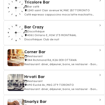
Tricolore Bar
Bar café
1240 saint Clair avenue W, M6E 1B7 TORONTO
Café expresso cappuccino moca latte machiatto
chocolat tea
Bar Crazy
Discothèque
4061 Ontario E, H1W 1T3 MONTRéAL
Discothèque: Club de nuit
Corner Bar
Restaurant
344 Richmond Rd, K2A 0E8 OTTAWA
Restaurant: diner, déjeuner, boire, se restaurer - Bon
restaurant
Hrvati Bar
Restaurant
690 Euclid Av, M6G 2T9 TORONTO
Restaurant: diner, déjeuner, boire, se restaurer - Bon
restaurant
Snarlyz Bar