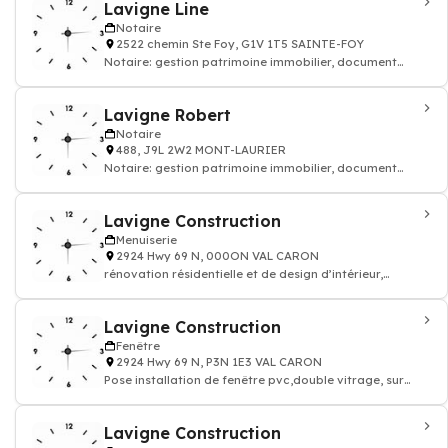
Lavigne Line
Notaire
2522 chemin Ste Foy, G1V 1T5 SAINTE-FOY
Notaire: gestion patrimoine immobilier, document
officiel par notaire
Lavigne Robert
Notaire
488, J9L 2W2 MONT-LAURIER
Notaire: gestion patrimoine immobilier, document
officiel par notaire
Lavigne Construction
Menuiserie
2924 Hwy 69 N, 000ON VAL CARON
rénovation résidentielle et de design d’intérieur,
mobilier de cuisine, salon salle d
Lavigne Construction
Fenêtre
2924 Hwy 69 N, P3N 1E3 VAL CARON
Pose installation de fenêtre pvc,double vitrage, sur
mesure
Lavigne Construction