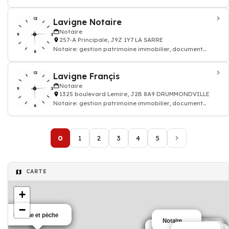
officiel par notaire
Lavigne Notaire
Notaire
257-A Principale, J9Z 1Y7 LA SARRE
Notaire: gestion patrimoine immobilier, document
officiel par notaire
Lavigne Françis
Notaire
1325 boulevard Lemire, J2B 8A9 DRUMMONDVILLE
Notaire: gestion patrimoine immobilier, document
officiel par notaire
0
1
2
3
4
5
CARTE
+
−
Chasse et pêche
chasse & pêche
Notaire