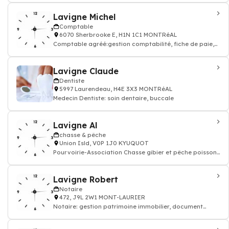
Lavigne Michel
Comptable
6070 Sherbrooke E, H1N 1C1 MONTRéAL
Comptable agréé:gestion comptabilité, fiche de paie,
facture
Lavigne Claude
Dentiste
5997 Laurendeau, H4E 3X3 MONTRéAL
Medecin Dentiste: soin dentaire, buccale
Lavigne Al
chasse & pêche
Union Isld, V0P 1J0 KYUQUOT
Pourvoirie-Association Chasse gibier et pêche poisson-
chasseur, pêcheur
Lavigne Robert
Notaire
472, J9L 2W1 MONT-LAURIER
Notaire: gestion patrimoine immobilier, document
officiel par notaire