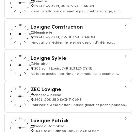
Fenêtre
2924 Hwy 69 N, 000ON VAL CARON
Pose installation de fenêtre pvc,double vitrage, sur
mesure
Lavigne Construction
Menuiserie
2924 Hwy 69 N, P3N 1E3 VAL CARON
rénovation résidentielle et de design d’intérieur,
mobilier de cuisine, salon salle d
Lavigne Sylvie
Notaire
203 saint Louis, J4R 2L3 LEMOYNE
Notaire: gestion patrimoine immobilier, document
officiel par notaire
ZEC Lavigne
chasse & pêche
2901, J0K 2B0 SAINT-CôME
Pourvoirie-Association Chasse gibier et pêche poisson-
chasseur, pêcheur
Lavigne Patrick
Pièce automobile
104 Rte du Canton, J8G 1Z2 CHATHAM