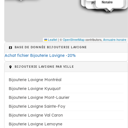
Notaire
Menuiserie
Menuiserie
Fenêtre
Fenêtre
Notaire
Notaire
chasse & pêche
Notaire
Notaire
Pièce d'automobile
Pièce automobile
Comptable
Bijouterie
Dentiste
Notaire
Denturologie
Leaflet
|
©
OpenStreetMap
contributors,
Annuaire-horaire
BASE DE DONNÉE BIJOUTERIE LAVIGNE
Achat fichier Bijouterie Lavigne -20%
BIJOUTERIE LAVIGNE PAR VILLE
Bijouterie Lavigne Montréal
Bijouterie Lavigne Kyuquot
Bijouterie Lavigne Mont-Laurier
Bijouterie Lavigne Sainte-Foy
Bijouterie Lavigne Val Caron
Bijouterie Lavigne Lemoyne