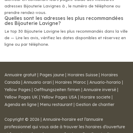
adresses Bijouterie Lavignes à , le numéro de téléphone ou
prendre rendez-vous.
Quelles sont les adresses les plus recommandées
des Bijouterie Lavigne?
Le top 30 Bijouterie Lavigne les plus recommandés dans la ville
de — Lire les avis, vérifiez les dates disponibles et réservez en
ligne ou par téléphone.
Annuaire gratuit
|
Pages jaune
|
Horaires Suisse
|
Horaires
Canada
|
Annuario orari
|
Horaires Maroc
|
Anuario-horario
|
Yellow Pages
|
Oeffnungszeiten firmen
|
Annuaire inversé
|
Yellow Pages UK
|
Yellow Pages USA
|
Horaire societe
|
Agenda en ligne
|
Menu restaurant
|
Gestion de chantier
Copyright © 2026 | Annuaire-horaire est l’annuaire
professionnel qui vous aide à trouver les horaires d’ouverture