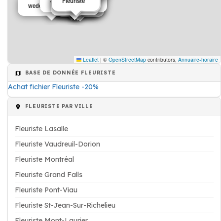
Fleuriste
Fleuriste
wedding planner
Fleuriste
mariage
Fleuriste
Fleuriste
Cordonnier
Fleuriste
Fleuriste
wedding planner
Fleuriste
Fleuriste
mariage
Leaflet
|
©
OpenStreetMap
contributors,
Annuaire-horaire
BASE DE DONNÉE FLEURISTE
Achat fichier Fleuriste -20%
FLEURISTE PAR VILLE
Fleuriste Lasalle
Fleuriste Vaudreuil-Dorion
Fleuriste Montréal
Fleuriste Grand Falls
Fleuriste Pont-Viau
Fleuriste St-Jean-Sur-Richelieu
Fleuriste Mont-Laurier