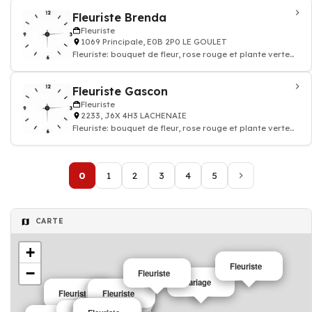
Fleuriste Brenda
Fleuriste
1069 Principale, E0B 2P0 LE GOULET
Fleuriste: bouquet de fleur, rose rouge et plante verte
intérieur
Fleuriste Gascon
Fleuriste
2233, J6X 4H3 LACHENAIE
Fleuriste: bouquet de fleur, rose rouge et plante verte
intérieur
0
1
2
3
4
5
CARTE
+
Fleuriste
−
Fleuriste
mariage
Fleuriste
Fleuriste
Fleuriste