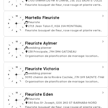
1700 chemin Du Fer A Cheval, J3E 1G2 SAINTE-JULIE
Fleuriste: bouquet de fleur, rose rouge et plante verte
intérieur
Martello Fleuriste
Fleuriste
2713 Jean Talon E, H2A 1V4 MONTRéAL
Fleuriste: bouquet de fleur, rose rouge et plante verte
intérieur
Fleuriste Aylmer
wedding planner
138 Principale, J9H 3M4 GATINEAU
Organisation de planification de mariage: location
produit pour mariage
Fleuriste Victoria
wedding planner
3090 chemin de la Rivière Cachée, J7H 1H9 SAINTE-THéRè
Organisation de planification de mariage: location
produit pour mariage
Fleuriste Eden
Fleuriste
580 Bas St-Joseph, G0X 2K0 ST-BARNABé-NORD
Fleuriste: bouquet de fleur, rose rouge et plante verte