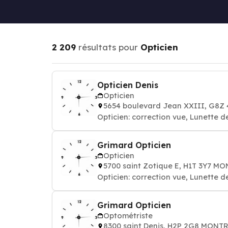
2 209
résultats pour
Opticien
Opticien Denis
Opticien
5654 boulevard Jean XXIII, G8Z
Opticien: correction vue, Lunette 
Grimard Opticien
Opticien
5700 saint Zotique E, H1T 3Y7 M
Opticien: correction vue, Lunette 
Grimard Opticien
Optométriste
8300 saint Denis, H2P 2G8 MONT