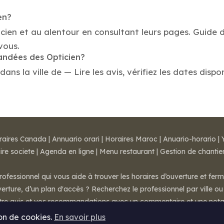
en?
cien et au alentour en consultant leurs pages. Guide d
vous.
mandées des Opticien?
s la ville de — Lire les avis, vérifiez les dates dispo
raires Canada
|
Annuario orari
|
Horaires Maroc
|
Anuario-horario
|
ire societe
|
Agenda en ligne
|
Menu restaurant
|
Gestion de chantie
rofessionnel qui vous aide à trouver les horaires d’ouverture et fer
rture, d’un plan d'accès ? Recherchez le professionnel par ville ou 
otre avis et vos recommandations avec un commentaire et une nota
ion de cookies.
En savoir plus