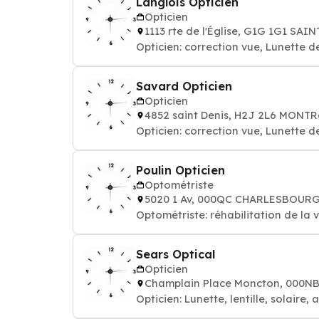
Langlois Opticien
Opticien
1113 rte de l'Église, G1G 1G1 SAI
Opticien: correction vue, Lunette 
Savard Opticien
Opticien
4852 saint Denis, H2J 2L6 MONT
Opticien: correction vue, Lunette 
Poulin Opticien
Optométriste
5020 1 Av, 000QC CHARLESBOUR
Optométriste: réhabilitation de la 
Sears Optical
Opticien
Champlain Place Moncton, 000
Opticien: Lunette, lentille, solaire, 