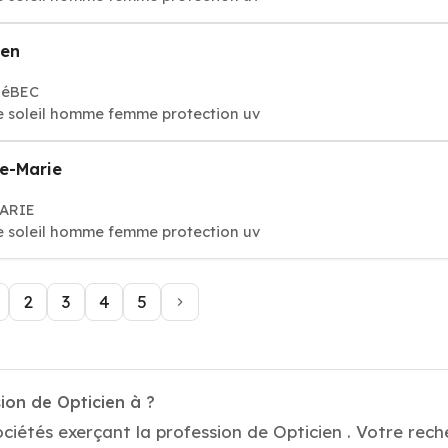
ien
UéBEC
de soleil homme femme protection uv
e-Marie
MARIE
de soleil homme femme protection uv
2
3
4
5
ion de Opticien à ?
ciétés exerçant la profession de Opticien . Votre rech