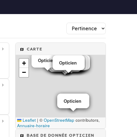
CARTE
Opticien
+
Optométriste
Opticien
Opticien
Opticien
Opticien
Optométriste
Opticien
Optométriste
Opticien
Opticien
Opticien
Opticien
Opticien
Opticien
Opticien
Opticien
Opticien
−
Opticien
Opticien
Leaflet
|
©
OpenStreetMap
contributors,
Annuaire-horaire
BASE DE DONNÉE OPTICIEN