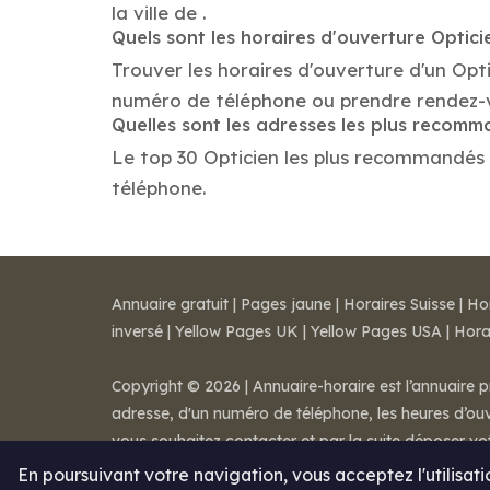
la ville de .
Quels sont les horaires d'ouverture Optici
Trouver les horaires d'ouverture d'un Opti
numéro de téléphone ou prendre rendez-
Quelles sont les adresses les plus recom
Le top 30 Opticien les plus recommandés dan
téléphone.
Annuaire gratuit
|
Pages jaune
|
Horaires Suisse
|
Ho
inversé
|
Yellow Pages UK
|
Yellow Pages USA
|
Hora
Copyright © 2026 | Annuaire-horaire est l’annuaire p
adresse, d'un numéro de téléphone, les heures d’ouve
vous souhaitez contacter et par la suite déposer v
Mentions légales
-
Conditions de ventes
-
Contact
En poursuivant votre navigation, vous acceptez l'utilisat