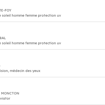
NTE-FOY
de soleil homme femme protection uv
RéAL
de soleil homme femme protection uv
G
vision, médecin des yeux
NB MONCTON
aviator