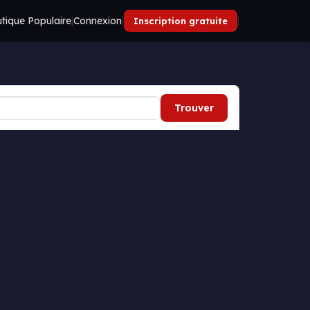
tique Populaire
|
Connexion
|
|
Inscription gratuite
Trouver