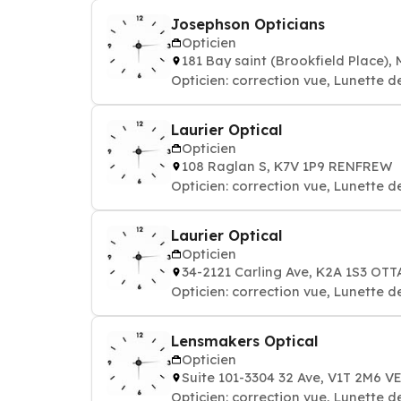
Josephson Opticians
Opticien
181 Bay saint (Brookfield Place
Opticien: correction vue, Lunette 
Laurier Optical
Opticien
108 Raglan S, K7V 1P9 RENFREW
Opticien: correction vue, Lunette 
Laurier Optical
Opticien
34-2121 Carling Ave, K2A 1S3 OT
Opticien: correction vue, Lunette 
Lensmakers Optical
Opticien
Suite 101-3304 32 Ave, V1T 2M6 
Opticien: correction vue, Lunette 