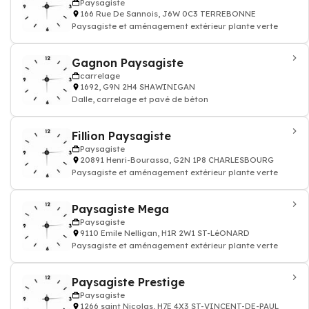
Paysagiste
166 Rue De Sannois, J6W 0C3 TERREBONNE
Paysagiste et aménagement extérieur plante verte
Gagnon Paysagiste
carrelage
1692, G9N 2H4 SHAWINIGAN
Dalle, carrelage et pavé de béton
Fillion Paysagiste
Paysagiste
20891 Henri-Bourassa, G2N 1P8 CHARLESBOURG
Paysagiste et aménagement extérieur plante verte
Paysagiste Mega
Paysagiste
9110 Emile Nelligan, H1R 2W1 ST-LéONARD
Paysagiste et aménagement extérieur plante verte
Paysagiste Prestige
Paysagiste
1266 saint Nicolas, H7E 4X3 ST-VINCENT-DE-PAUL