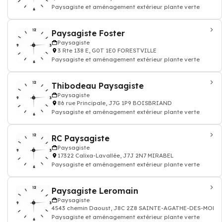
Paysagiste et aménagement extérieur plante verte
Paysagiste Foster
Paysagiste
3 Rte 138 E, G0T 1E0 FORESTVILLE
Paysagiste et aménagement extérieur plante verte
Thibodeau Paysagiste
Paysagiste
86 rue Principale, J7G 1P9 BOISBRIAND
Paysagiste et aménagement extérieur plante verte
RC Paysagiste
Paysagiste
17322 Calixa-Lavallée, J7J 2N7 MIRABEL
Paysagiste et aménagement extérieur plante verte
Paysagiste Leromain
Paysagiste
4543 chemin Daoust, J8C 2Z8 SAINTE-AGATHE-DES-MONT
Paysagiste et aménagement extérieur plante verte