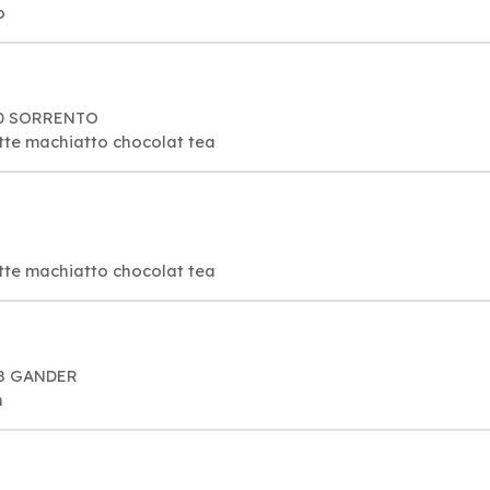
o
W0 SORRENTO
tte machiatto chocolat tea
tte machiatto chocolat tea
W8 GANDER
n