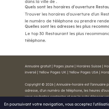
dans la ville de .
Quels sont les horaires d'ouverture Resta
Trouver les horaires d'ouverture d'un Res
le numéro de téléphone ou prendre rende
Quelles sont les adresses les plus recom
Le top 30 Restaurant les plus recommandés 
téléphone.
Annuaire gratuit
|
Pages jaune
|
Horaires Suisse
|
Ho
inversé
|
Yellow Pages UK
|
Yellow Pages USA
|
Hora
Copyright © 2026 | Annuaire-horaire est l’annuaire p
adresse, d'un numéro de téléphone, les heures d’ouve
vous souhaitez contacter et par la suite déposer v
Mentions légales
-
Conditions de ventes
-
Contact
En poursuivant votre navigation, vous acceptez l'utilisat