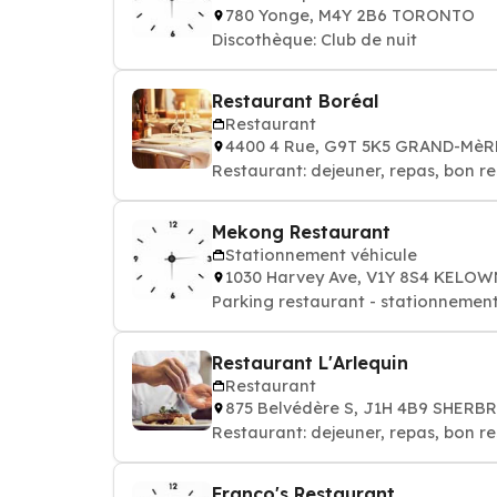
780 Yonge, M4Y 2B6 TORONTO
Discothèque: Club de nuit
Restaurant Boréal
Restaurant
4400 4 Rue, G9T 5K5 GRAND-MèR
Restaurant: dejeuner, repas, bon re
Mekong Restaurant
Stationnement véhicule
1030 Harvey Ave, V1Y 8S4 KELO
Parking restaurant - stationnement
Restaurant L'Arlequin
Restaurant
875 Belvédère S, J1H 4B9 SHER
Restaurant: dejeuner, repas, bon re
Franco's Restaurant