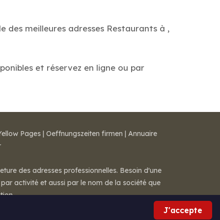
de des meilleures adresses Restaurants à ,
sponibles et réservez en ligne ou par
Yellow Pages
|
Oeffnungszeiten firmen
|
Annuaire
r
meture des adresses professionnelles. Besoin d'une
par activité et aussi par le nom de la société que
tion.
J'accepte