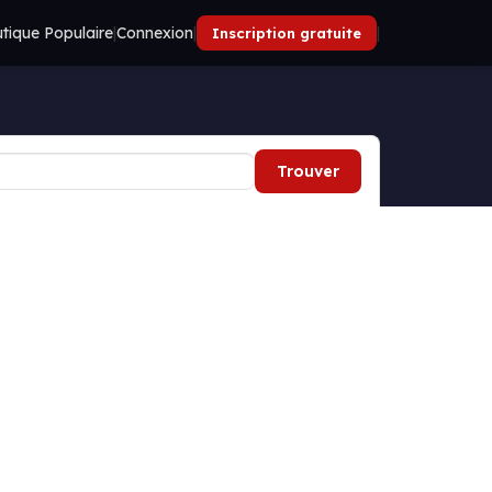
tique Populaire
|
Connexion
|
|
Inscription gratuite
Trouver