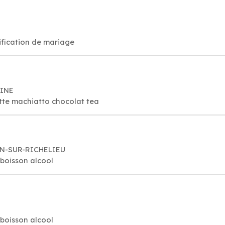
ification de mariage
HINE
tte machiatto chocolat tea
AN-SUR-RICHELIEU
 boisson alcool
 boisson alcool