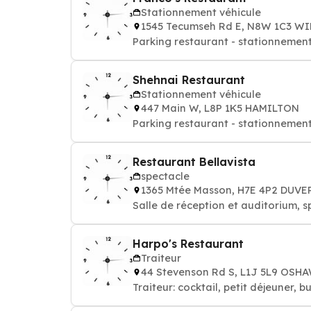
Stationnement véhicule
1545 Tecumseh Rd E, N8W 1C3 W
Parking restaurant - stationnement
Shehnai Restaurant
Stationnement véhicule
447 Main W, L8P 1K5 HAMILTON
Parking restaurant - stationnement
Restaurant Bellavista
spectacle
1365 Mtée Masson, H7E 4P2 DUV
Salle de réception et auditorium, s
Harpo's Restaurant
Traiteur
44 Stevenson Rd S, L1J 5L9 OSH
Traiteur: cocktail, petit déjeuner, b