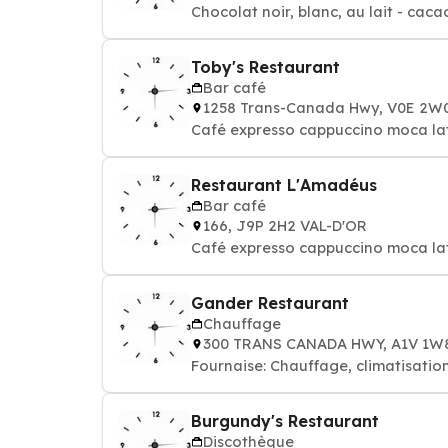
Chocolat noir, blanc, au lait - caca
Toby's Restaurant
Bar café
1258 Trans-Canada Hwy, V0E 2
Café expresso cappuccino moca la
Restaurant L'Amadéus
Bar café
166, J9P 2H2 VAL-D'OR
Café expresso cappuccino moca la
Gander Restaurant
Chauffage
300 TRANS CANADA HWY, A1V 1
Fournaise: Chauffage, climatisatio
Burgundy's Restaurant
Discothèque