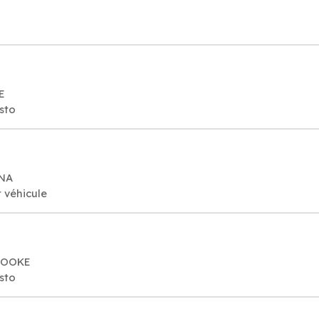
E
sto
WNA
 véhicule
BROOKE
sto