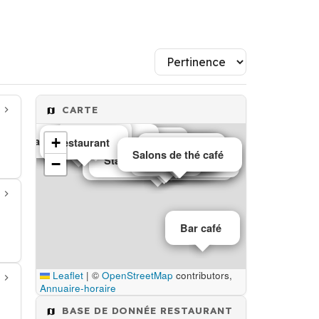
CARTE
Bar café
Mariage
Stationnement véhicule
+
Restaurant
Epicerie
Chauffage
Restaurant
Restaurant
spectacle
Salons de thé café
Restaurant
Restaurant
Bar café
Chocolat
Restaurant
Traiteur
Discothèque
Stationnement véhicule
−
Stationnement véhicule
Bar café
Leaflet
|
©
OpenStreetMap
contributors,
Annuaire-horaire
BASE DE DONNÉE RESTAURANT