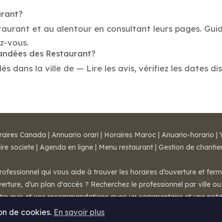
urant?
taurant et au alentour en consultant leurs pages. Gui
z-vous.
mandées des Restaurant?
dans la ville de — Lire les avis, vérifiez les dates di
raires Canada
|
Annuario orari
|
Horaires Maroc
|
Anuario-horario
|
ire societe
|
Agenda en ligne
|
Menu restaurant
|
Gestion de chantie
rofessionnel qui vous aide à trouver les horaires d’ouverture et fer
rture, d’un plan d'accès ? Recherchez le professionnel par ville ou 
otre avis et vos recommandations avec un commentaire et une nota
ion de cookies.
En savoir plus