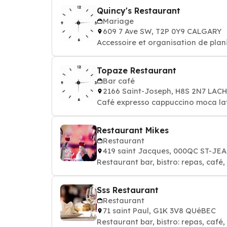
Quincy's Restaurant
Mariage
609 7 Ave SW, T2P 0Y9 CALGARY
Accessoire et organisation de plan
Topaze Restaurant
Bar café
2166 Saint-Joseph, H8S 2N7 LAC
Café expresso cappuccino moca la
Restaurant Mikes
Restaurant
419 saint Jacques, 000QC ST-JE
Restaurant bar, bistro: repas, café,
Sss Restaurant
Restaurant
71 saint Paul, G1K 3V8 QUéBEC
Restaurant bar, bistro: repas, café,