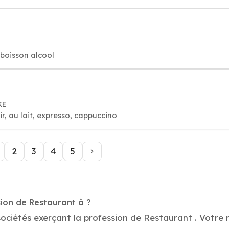
 boisson alcool
KE
r, au lait, expresso, cappuccino
2
3
4
5
sion de Restaurant à ?
ociétés exerçant la profession de Restaurant . Votre 