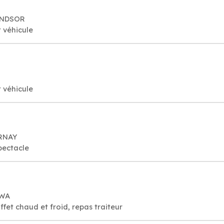
INDSOR
 véhicule
 véhicule
ERNAY
pectacle
AWA
uffet chaud et froid, repas traiteur