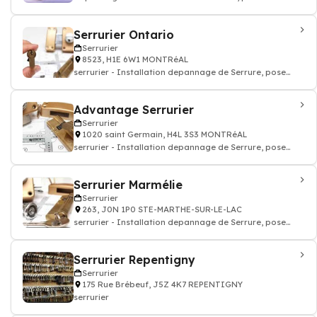
clés, porte serrurier
Serrurier Ontario
Serrurier
8523, H1E 6W1 MONTRéAL
serrurier - Installation depannage de Serrure, pose
porte blindé
Advantage Serrurier
Serrurier
1020 saint Germain, H4L 3S3 MONTRéAL
serrurier - Installation depannage de Serrure, pose
porte blindé
Serrurier Marmélie
Serrurier
263, J0N 1P0 STE-MARTHE-SUR-LE-LAC
serrurier - Installation depannage de Serrure, pose
porte blindé
Serrurier Repentigny
Serrurier
175 Rue Brébeuf, J5Z 4K7 REPENTIGNY
serrurier