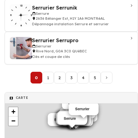
Serrurier Serrunik
Serrure
2636 Bélanger Est, H1Y 1A6 MONTRéAL
Dépannage instalation Serrure et serrurier
Serrurier Serrupro
Serrurier
Rive Nord, G0A 3C0 QUéBEC
Clés et coupe de clés
0
1
2
3
4
5
CARTE
Serrurier
Serrurier
+
Serrurier
Serrurier
Serrurier
Serrurier
Serrurier
Serrurier
Serrurier
Serrurier
Serrurier
Serrure
Serrurier
Serrurier
Serrurier
Serrurier
Serrurier
Serrurier
−
Systèmes d'alarme