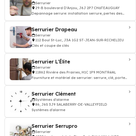
Serrurier
29-B boulevard D'Anjou, J6J 2P7 CHâTEAUGUAY
Depannage serrure: installation serrure, pertes des
clés, porte serrurier
Serrurier Drapeau
Serrurier
112 Boul St-Luc, J3A 1G2 ST-JEAN-SUR-RICHELIEU
Clés et coupe de clés
Serrurier L'Élite
Serrurier
11862 Rivière des Prairies, H1C 1P9 MONTRéAL
Fourniture et matériel de serrurier: serrure, clé, porte
blindé
Serrurier Clément
Systèmes d'alarme
86, J6S 3J9 SALABERRY-DE-VALLEYFIELD
Systèmes d'alarme
Serrurier Serrupro
Serrurier