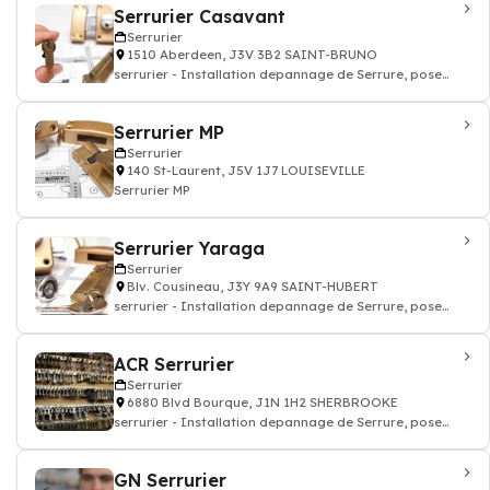
Serrurier Casavant
Serrurier
1510 Aberdeen, J3V 3B2 SAINT-BRUNO
serrurier - Installation depannage de Serrure, pose
porte blindé
Serrurier MP
Serrurier
140 St-Laurent, J5V 1J7 LOUISEVILLE
Serrurier MP
Serrurier Yaraga
Serrurier
Blv. Cousineau, J3Y 9A9 SAINT-HUBERT
serrurier - Installation depannage de Serrure, pose
porte blindé
ACR Serrurier
Serrurier
6880 Blvd Bourque, J1N 1H2 SHERBROOKE
serrurier - Installation depannage de Serrure, pose
porte blindé
GN Serrurier