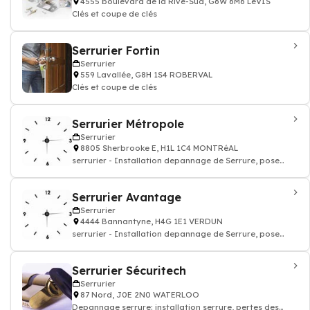
4555 boulevard de la Rive-Sud, G6W 6M6 LéVIS
Clés et coupe de clés
Serrurier Fortin
Serrurier
559 Lavallée, G8H 1S4 ROBERVAL
Clés et coupe de clés
Serrurier Métropole
Serrurier
8805 Sherbrooke E, H1L 1C4 MONTRéAL
serrurier - Installation depannage de Serrure, pose
porte blindé
Serrurier Avantage
Serrurier
4444 Bannantyne, H4G 1E1 VERDUN
serrurier - Installation depannage de Serrure, pose
porte blindé
Serrurier Sécuritech
Serrurier
87 Nord, J0E 2N0 WATERLOO
Depannage serrure: installation serrure, pertes des