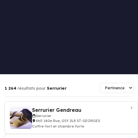
1 264
résultats pour
Serrurier
Serrurier Gendreau
Serrurier
460 140e Rue, G5Y 2L8 ST-GEORGES
Coffre-fort et chambre forte