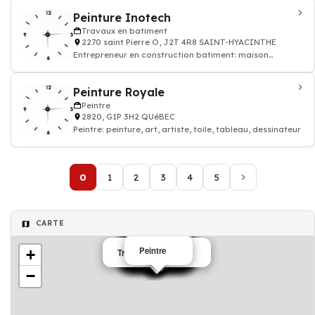
Peinture Inotech
Travaux en batiment
2270 saint Pierre O, J2T 4R8 SAINT-HYACINTHE
Entrepreneur en construction batiment: maison
appatement
Peinture Royale
Peintre
2820, G1P 3H2 QUéBEC
Peintre: peinture, art, artiste, toile, tableau, dessinateur
0
1
2
3
4
5
CARTE
Peintre
Peintre
Peintre
Peintre
Peintre
Menuiserie
Peintre
+
Menuiserie
Peintre
Peintre
Peintre
Travaux en batiment
Peintre
Peintre
Peintre
Peintre
Bâtiment
Peintre
Peintre
−