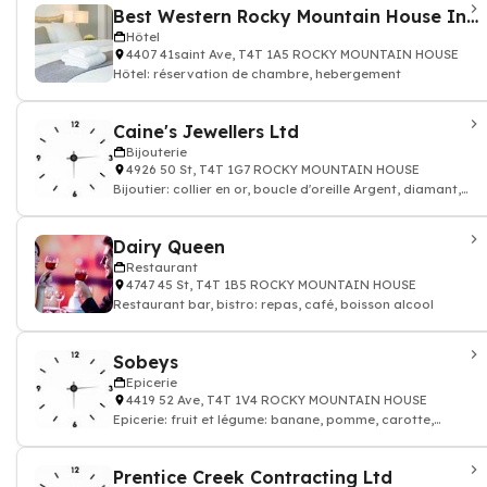
Best Western Rocky Mountain House Inn & Suites
Hôtel
4407 41saint Ave, T4T 1A5 ROCKY MOUNTAIN HOUSE
Hôtel: réservation de chambre, hebergement
Caine's Jewellers Ltd
Bijouterie
4926 50 St, T4T 1G7 ROCKY MOUNTAIN HOUSE
Bijoutier: collier en or, boucle d'oreille Argent, diamant,
bijou
Dairy Queen
Restaurant
4747 45 St, T4T 1B5 ROCKY MOUNTAIN HOUSE
Restaurant bar, bistro: repas, café, boisson alcool
Sobeys
Epicerie
4419 52 Ave, T4T 1V4 ROCKY MOUNTAIN HOUSE
Epicerie: fruit et légume: banane, pomme, carotte,
tomate, salade, boisson, fromage, lait
Prentice Creek Contracting Ltd