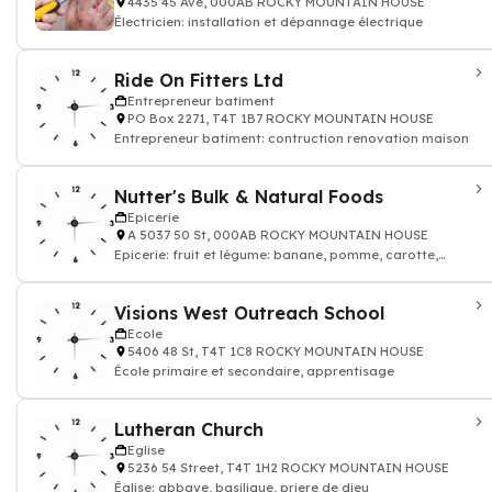
4435 45 Ave, 000AB ROCKY MOUNTAIN HOUSE
Électricien: installation et dépannage électrique
Ride On Fitters Ltd
Entrepreneur batiment
PO Box 2271, T4T 1B7 ROCKY MOUNTAIN HOUSE
Entrepreneur batiment: contruction renovation maison
Nutter's Bulk & Natural Foods
Epicerie
A 5037 50 St, 000AB ROCKY MOUNTAIN HOUSE
Epicerie: fruit et légume: banane, pomme, carotte,
tomate, salade, boisson, fromage, lait
Visions West Outreach School
Ecole
5406 48 St, T4T 1C8 ROCKY MOUNTAIN HOUSE
École primaire et secondaire, apprentisage
Lutheran Church
Eglise
5236 54 Street, T4T 1H2 ROCKY MOUNTAIN HOUSE
Église: abbaye, basilique, priere de dieu