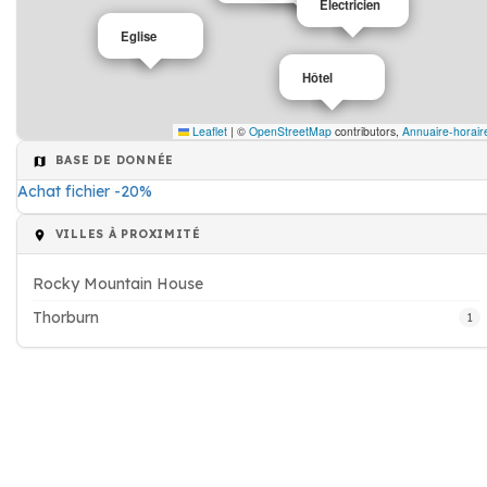
Electricien
Eglise
Hôtel
Leaflet
|
©
OpenStreetMap
contributors,
Annuaire-horair
BASE DE DONNÉE
Achat fichier -20%
VILLES À PROXIMITÉ
Rocky Mountain House
Thorburn
1