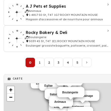
A J Pets et Supplies
Animaux
1-4817 50 St, T4T 1G7 ROCKY MOUNTAIN HOUSE
Magasin d'accessoires et de nourriture pour animaux
Rocky Bakery & Deli
Boulangerie
5039 45 St, T4T 1E1 ROCKY MOUNTAIN HOUSE
Boulanger grossiste:baguette, patisserie, croissant, pain
au chocolat pour boulangerie
0
1
2
3
4
5
CARTE
Ambulance
Entrepreneur batiment
Ecole
Eglise
Epicerie
+
Boulangerie
Epicerie
Salon coiffure
Salon coiffure
Eglise
Dentiste
Atelier d'usinage
−
Bijouterie
Animaux
Restaurant
Canada Post
Entrepreneur batiment