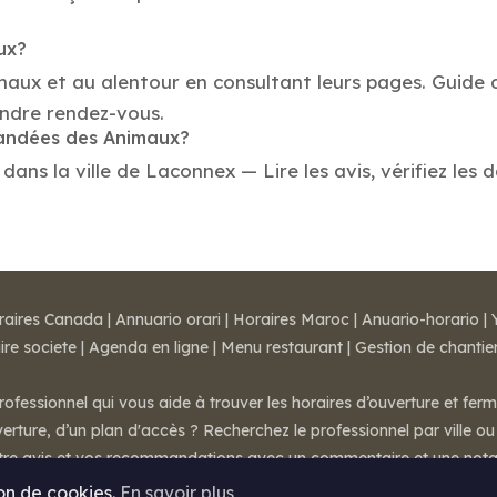
ux?
imaux et au alentour en consultant leurs pages. Guide
ndre rendez-vous.
mandées des Animaux?
s la ville de Laconnex — Lire les avis, vérifiez les d
raires Canada
|
Annuario orari
|
Horaires Maroc
|
Anuario-horario
|
ire societe
|
Agenda en ligne
|
Menu restaurant
|
Gestion de chantie
rofessionnel qui vous aide à trouver les horaires d’ouverture et fer
rture, d’un plan d'accès ? Recherchez le professionnel par ville ou 
otre avis et vos recommandations avec un commentaire et une nota
ion de cookies.
En savoir plus