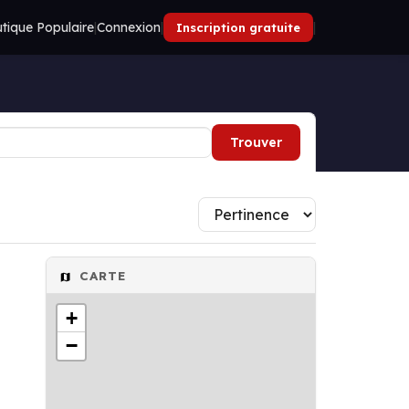
tique Populaire
|
Connexion
|
|
Inscription gratuite
Trouver
CARTE
+
−