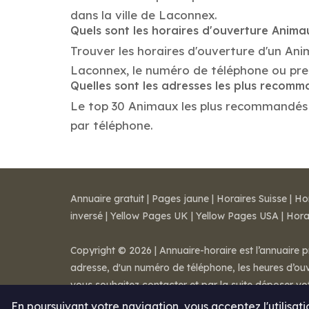
dans la ville de Laconnex.
Quels sont les horaires d'ouverture Anima
Trouver les horaires d'ouverture d'un An
Laconnex, le numéro de téléphone ou pre
Quelles sont les adresses les plus recom
Le top 30 Animaux les plus recommandés dan
par téléphone.
Annuaire gratuit
|
Pages jaune
|
Horaires Suisse
|
Ho
inversé
|
Yellow Pages UK
|
Yellow Pages USA
|
Hora
Copyright © 2026 | Annuaire-horaire est l’annuaire p
adresse, d'un numéro de téléphone, les heures d’ouve
vous souhaitez contacter et par la suite déposer v
Mentions légales
-
Conditions de ventes
-
Contact
En poursuivant votre navigation, vous acceptez l'utilisat