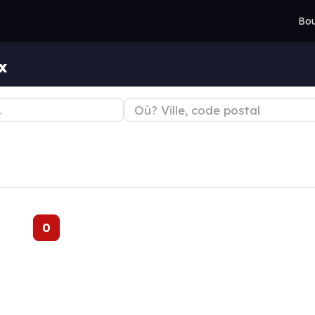
Bou
x
0