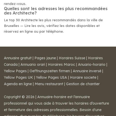
rendez-vous.
Quelles sont les adresses les plus recommandées
des Architecte?
Le top 30 Architecte les plus recommandés dans la ville de
Bruxelles — Lire les avis, vérifiez les dates disponibles et
réservez en ligne ou par téléphone.
Annuaire gratuit
|
Pages jaune
|
Horaires Suisse
|
Horaires
Canada
|
Annuario orari
|
Horaires Maroc
|
Anuario-horario
|
Yellow Pages
|
Oeffnungszeiten firmen
|
Annuaire inversé
|
Yellow Pages UK
|
Yellow Pages USA
|
Horaire societe
|
Agenda en ligne
|
Menu restaurant
|
Gestion de chantier
Copyright © 2026 | Annuaire-horaire est l’annuaire
professionnel qui vous aide à trouver les horaires d’ouverture
et fermeture des adresses professionnelles. Besoin d'une