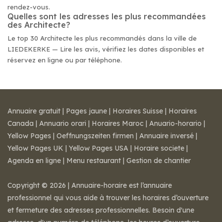
rendez-vous.
Quelles sont les adresses les plus recommandées
des Architecte?
Le top 30 Architecte les plus recommandés dans la ville de
LIEDEKERKE — Lire les avis, vérifiez les dates disponibles et
réservez en ligne ou par téléphone.
Annuaire gratuit
|
Pages jaune
|
Horaires Suisse
|
Horaires
Canada
|
Annuario orari
|
Horaires Maroc
|
Anuario-horario
|
Yellow Pages
|
Oeffnungszeiten firmen
|
Annuaire inversé
|
Yellow Pages UK
|
Yellow Pages USA
|
Horaire societe
|
Agenda en ligne
|
Menu restaurant
|
Gestion de chantier
Copyright © 2026 | Annuaire-horaire est l’annuaire
professionnel qui vous aide à trouver les horaires d’ouverture
et fermeture des adresses professionnelles. Besoin d'une