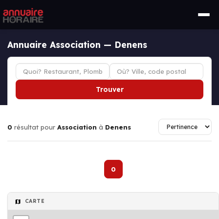
Annuaire Association — Denens
Trouver
0
résultat pour
Association
à
Denens
0
CARTE