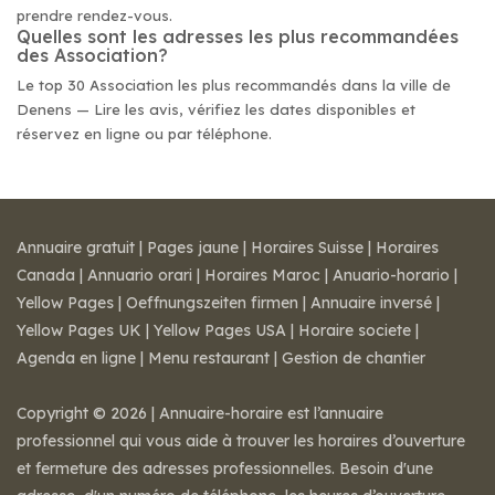
prendre rendez-vous.
Quelles sont les adresses les plus recommandées
des Association?
Le top 30 Association les plus recommandés dans la ville de
Denens — Lire les avis, vérifiez les dates disponibles et
réservez en ligne ou par téléphone.
Annuaire gratuit
|
Pages jaune
|
Horaires Suisse
|
Horaires
Canada
|
Annuario orari
|
Horaires Maroc
|
Anuario-horario
|
Yellow Pages
|
Oeffnungszeiten firmen
|
Annuaire inversé
|
Yellow Pages UK
|
Yellow Pages USA
|
Horaire societe
|
Agenda en ligne
|
Menu restaurant
|
Gestion de chantier
Copyright © 2026 | Annuaire-horaire est l’annuaire
professionnel qui vous aide à trouver les horaires d’ouverture
et fermeture des adresses professionnelles. Besoin d'une