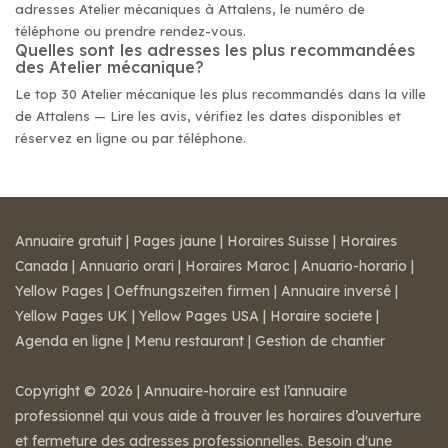
adresses Atelier mécaniques à Attalens, le numéro de
téléphone ou prendre rendez-vous.
Quelles sont les adresses les plus recommandées
des Atelier mécanique?
Le top 30 Atelier mécanique les plus recommandés dans la ville
de Attalens — Lire les avis, vérifiez les dates disponibles et
réservez en ligne ou par téléphone.
Annuaire gratuit
|
Pages jaune
|
Horaires Suisse
|
Horaires
Canada
|
Annuario orari
|
Horaires Maroc
|
Anuario-horario
|
Yellow Pages
|
Oeffnungszeiten firmen
|
Annuaire inversé
|
Yellow Pages UK
|
Yellow Pages USA
|
Horaire societe
|
Agenda en ligne
|
Menu restaurant
|
Gestion de chantier
Copyright © 2026 | Annuaire-horaire est l’annuaire
professionnel qui vous aide à trouver les horaires d’ouverture
et fermeture des adresses professionnelles. Besoin d'une