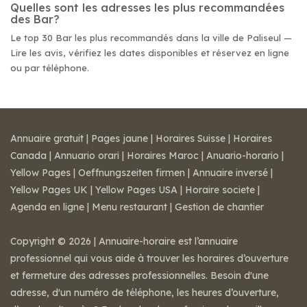
Quelles sont les adresses les plus recommandées
des Bar?
Le top 30 Bar les plus recommandés dans la ville de Paliseul —
Lire les avis, vérifiez les dates disponibles et réservez en ligne
ou par téléphone.
Annuaire gratuit
|
Pages jaune
|
Horaires Suisse
|
Horaires
Canada
|
Annuario orari
|
Horaires Maroc
|
Anuario-horario
|
Yellow Pages
|
Oeffnungszeiten firmen
|
Annuaire inversé
|
Yellow Pages UK
|
Yellow Pages USA
|
Horaire societe
|
Agenda en ligne
|
Menu restaurant
|
Gestion de chantier
Copyright © 2026 | Annuaire-horaire est l’annuaire
professionnel qui vous aide à trouver les horaires d’ouverture
et fermeture des adresses professionnelles. Besoin d'une
adresse, d'un numéro de téléphone, les heures d’ouverture,