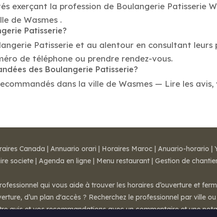
tés exerçant la profession de Boulangerie Patisserie 
ille de Wasmes .
gerie Patisserie?
langerie Patisserie et au alentour en consultant leurs
uméro de téléphone ou prendre rendez-vous.
andées des Boulangerie Patisserie?
recommandés dans la ville de Wasmes — Lire les avis, v
raires Canada
|
Annuario orari
|
Horaires Maroc
|
Anuario-horario
|
ire societe
|
Agenda en ligne
|
Menu restaurant
|
Gestion de chantie
rofessionnel qui vous aide à trouver les horaires d’ouverture et fer
rture, d’un plan d'accès ? Recherchez le professionnel par ville ou 
otre avis et vos recommandations avec un commentaire et une nota