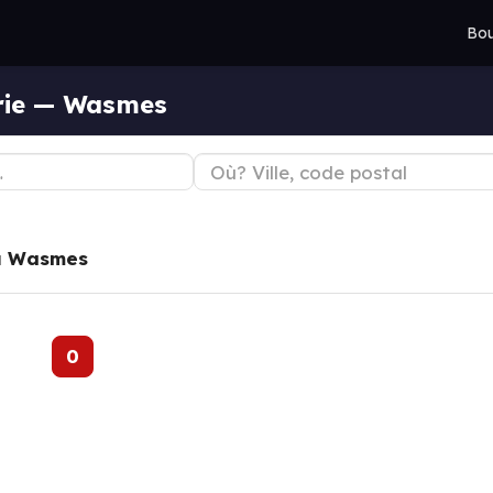
Bou
erie — Wasmes
à
Wasmes
0