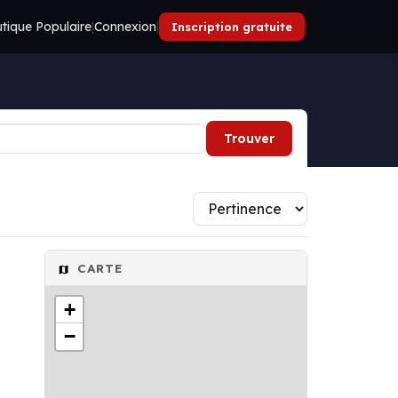
tique Populaire
|
Connexion
|
|
Inscription gratuite
Trouver
CARTE
+
−