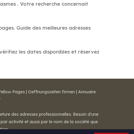
Wasmes . Votre recherche concernait
 pages. Guide des meilleures adresses
érifiez les dates disponibles et réservez
Yellow Pages
|
Oeffnungszeiten firmen
|
Annuaire
r
meture des adresses professionnelles. Besoin d'une
par activité et aussi par le nom de la société que
tion.