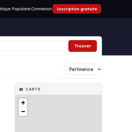
tique Populaire
|
Connexion
|
|
Inscription gratuite
Trouver
CARTE
+
−