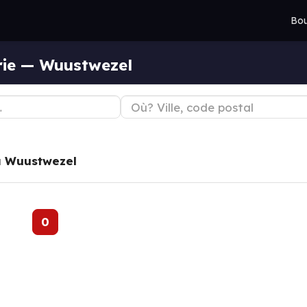
Bou
rie — Wuustwezel
à
Wuustwezel
0