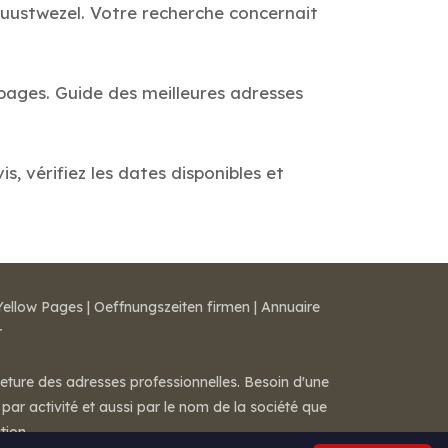
Wuustwezel. Votre recherche concernait
 pages. Guide des meilleures adresses
, vérifiez les dates disponibles et
Yellow Pages
|
Oeffnungszeiten firmen
|
Annuaire
r
meture des adresses professionnelles. Besoin d'une
par activité et aussi par le nom de la société que
tion.