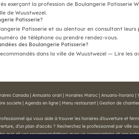
tés exerçant la profession de Boulangerie Patisserie 
ille de Wuustwezel.
gerie Patisserie?
langerie Patisserie et au alentour en consultant leurs
 numéro de téléphone ou prendre rendez-vous.
andées des Boulangerie Patisserie?
recommandés dans la ville de Wuustwezel — Lire les avis
raires Canada
|
Annuario orari
|
Horaires Maroc
|
Anuario-horario
|
ire societe
|
Agenda en ligne
|
Menu restaurant
|
Gestion de chantie
rofessionnel qui vous aide à trouver les horaires d’ouverture et fer
rture, d’un plan d'accès ? Recherchez le professionnel par ville ou 
otre avis et vos recommandations avec un commentaire et une nota