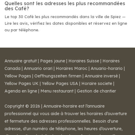
Quelles sont les adresses les plus recommandées
des Café?
Le top 30 Café les plus recommandés dans la ville de Spiez —
Lire les avis, vérifiez les dates disponibles et réservez en ligne
ou par téléphone.
Annuaire gratuit
|
Pages jaune
|
Horaires Suisse
|
Horaires
Canada
|
Annuario orari
|
Horaires Maroc
|
Anuario-horario
|
Yellow Pages
|
Oeffnungszeiten firmen
|
Annuaire inversé
|
Yellow Pages UK
|
Yellow Pages USA
|
Horaire societe
|
Agenda en ligne
|
Menu restaurant
|
Gestion de chantier
Copyright © 2026 | Annuaire-horaire est l’annuaire
professionnel qui vous aide à trouver les horaires d’ouverture
et fermeture des adresses professionnelles. Besoin d'une
adresse, d'un numéro de téléphone, les heures d’ouverture,