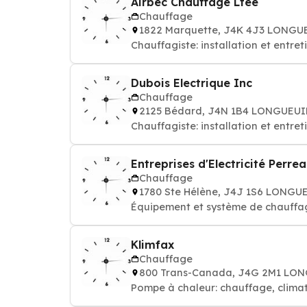
Airbec Chauffage Ltée
Chauffage
1822 Marquette, J4K 4J3 LONGU
Chauffagiste: installation et entre
Dubois Electrique Inc
Chauffage
2125 Bédard, J4N 1B4 LONGUEUI
Chauffagiste: installation et entre
Entreprises d'Electricité Perrea
Chauffage
1780 Ste Hélène, J4J 1S6 LONGU
Équipement et système de chauffag
Klimfax
Chauffage
800 Trans-Canada, J4G 2M1 LO
Pompe à chaleur: chauffage, climat