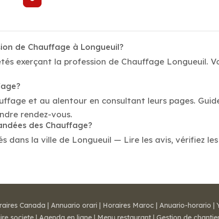
sion de Chauffage à Longueuil?
tés exerçant la profession de Chauffage Longueuil. Vo
fage?
auffage et au alentour en consultant leurs pages. Gui
endre rendez-vous.
mandées des Chauffage?
ans la ville de Longueuil — Lire les avis, vérifiez les
raires Canada
|
Annuario orari
|
Horaires Maroc
|
Anuario-horario
|
ire societe
|
Agenda en ligne
|
Menu restaurant
|
Gestion de chantie