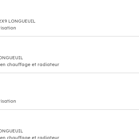
 2X9 LONGUEUIL
isation
 LONGUEUIL
tien chauffage et radiateur
isation
 LONGUEUIL
tien chauffage et radiateur