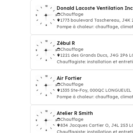
Donald Lacoste Ventilation Inc
Chauffage
1773 boulevard Taschereau, J4K
Pompe à chaleur: chauffage, climat
Zébul R
Chauffage
1221 des Grands Ducs, J4G 2P6
Chauffagiste: installation et entre
Air Fortier
Chauffage
1335 Ste-Foy, 000QC LONGUEUIL
Pompe à chaleur: chauffage, climat
Atelier R Smith
Chauffage
834 Jacques Cartier O, J4L 2S3
Chauffagiste: installation et entre