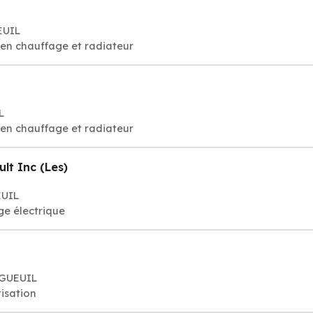
EUIL
tien chauffage et radiateur
L
tien chauffage et radiateur
ult Inc (Les)
EUIL
e électrique
NGUEUIL
isation