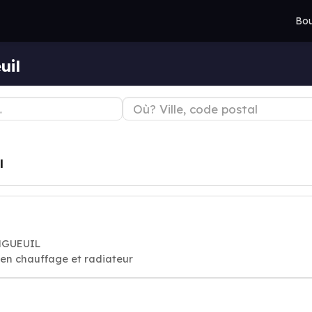
Bou
uil
l
ONGUEUIL
tien chauffage et radiateur