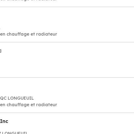
L
tien chauffage et radiateur
c
00QC LONGUEUIL
tien chauffage et radiateur
 Inc
M7 LONGUEUIL