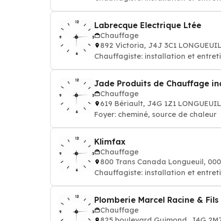
Labrecque Electrique Ltée
Chauffage
892 Victoria, J4J 3C1 LONGUEUI
Chauffagiste: installation et entre
Jade Produits de Chauffage in
Chauffage
619 Bériault, J4G 1Z1 LONGUEUIL
Foyer: cheminé, source de chaleur
Klimfax
Chauffage
800 Trans Canada Longueuil, 0
Chauffagiste: installation et entre
Plomberie Marcel Racine & Fils
Chauffage
825 boulevard Guimond, J4G 2