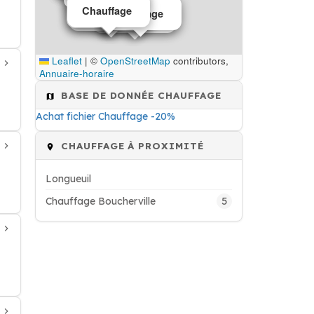
Chauffage
Chauffage
Chauffage
Chauffage
Chauffage
Chauffage
Leaflet
|
©
OpenStreetMap
contributors,
Annuaire-horaire
BASE DE DONNÉE CHAUFFAGE
Achat fichier Chauffage -20%
CHAUFFAGE À PROXIMITÉ
Longueuil
5
Chauffage Boucherville