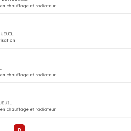
tien chauffage et radiateur
GUEUIL
isation
L
tien chauffage et radiateur
GUEUIL
tien chauffage et radiateur
0