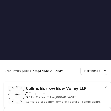
5
résultats pour
Comptable
à
Banff
Collins Barrow Bow Valley LLP
Comptable
3 Flr 317 Banff Ave, 000AB BANFF
Comptable: gestion compte, facture - comptabilté
agréé