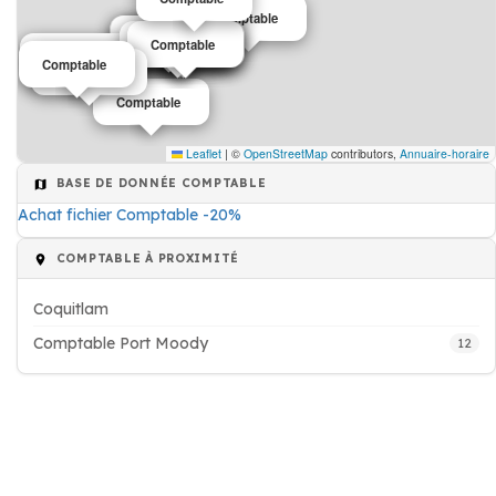
Comptable
Comptable
Comptable
Comptable
Comptable
Comptable
Comptable
Comptable
Comptable
Comptable
Comptable
Comptable
Leaflet
|
©
OpenStreetMap
contributors,
Annuaire-horaire
BASE DE DONNÉE COMPTABLE
Achat fichier Comptable -20%
COMPTABLE À PROXIMITÉ
Coquitlam
Comptable Port Moody
12