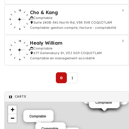
Cho & Kang
Comptable
Suite 240B-341 North Rd, V3K 3V8 COQUITLAM
Comptable: gestion compte, facture - comptabilté
Healy William
Comptable
677 Gatensbury St, V3J 5G9 COQUITLAM
Comptable en management accrédité
0
1
CARTE
Comptable
Comptable
Comptable
Comptable
Comptable
Comptable
+
Comptable
−
Comptable