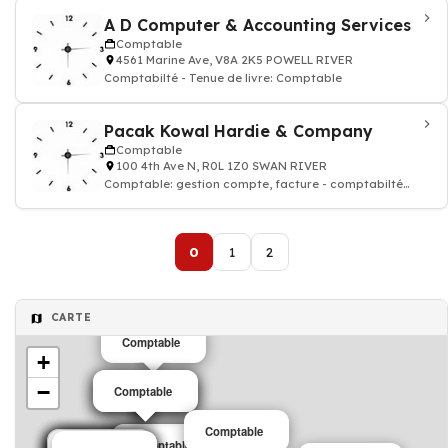
A D Computer & Accounting Services
Comptable
4561 Marine Ave, V8A 2K5 POWELL RIVER
Comptabilté - Tenue de livre: Comptable
Pacak Kowal Hardie & Company
Comptable
100 4th Ave N, R0L 1Z0 SWAN RIVER
Comptable: gestion compte, facture - comptabilté
agréé
0
1
2
CARTE
Comptable
+
−
Comptable
Comptable
Comptable
Comptable
Comptable
Comptable
Comptable