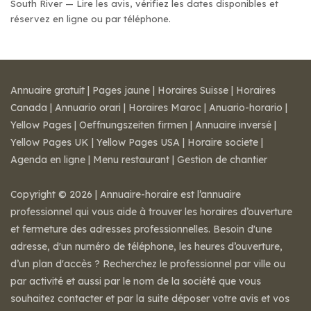
South River — Lire les avis, vérifiez les dates disponibles et
réservez en ligne ou par téléphone.
Annuaire gratuit
|
Pages jaune
|
Horaires Suisse
|
Horaires
Canada
|
Annuario orari
|
Horaires Maroc
|
Anuario-horario
|
Yellow Pages
|
Oeffnungszeiten firmen
|
Annuaire inversé
|
Yellow Pages UK
|
Yellow Pages USA
|
Horaire societe
|
Agenda en ligne
|
Menu restaurant
|
Gestion de chantier
Copyright © 2026 | Annuaire-horaire est l’annuaire
professionnel qui vous aide à trouver les horaires d’ouverture
et fermeture des adresses professionnelles. Besoin d'une
adresse, d'un numéro de téléphone, les heures d’ouverture,
d’un plan d'accès ? Recherchez le professionnel par ville ou
par activité et aussi par le nom de la société que vous
souhaitez contacter et par la suite déposer votre avis et vos