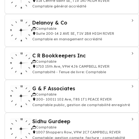
318 Centre saint SE, T1V 1N7 HIGH RIVER
Comptable général accrédité
Delanoy & Co
Comptable
Suite 200-14 2 AVE SE, T1V 2B8 HIGH RIVER
Comptable en management accrédité
C R Bookkeepers Inc
Comptable
1710 15th Ave, V9W 4J6 CAMPBELL RIVER
Comptabilté - Tenue de livre: Comptable
G & F Associates
Comptable
200- 10011 102 Ave, T8S 1T1 PEACE RIVER
Comptable public, gestion de comptabilité enregistré
Sidhu Gurdeep
Comptable
1007 Shoppers Row, V9W 2C7 CAMPBELL RIVER
Comptable: gestion compte, facture - comptabilté