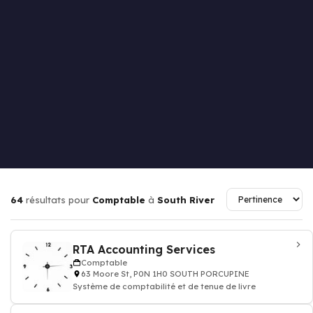
64
résultats pour
Comptable
à
South River
RTA Accounting Services
Comptable
63 Moore St, P0N 1H0 SOUTH PORCUPINE
Système de comptabilité et de tenue de livre