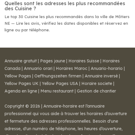
Quelles sont les adresses les plus recommandées
des Cuisine ?
Le top 30 Cuisine les plus recommandés dans la ville de Môtiers
NE — Lire les avis, vérifiez les dates disponibles et réservez en
ligne ou par téléphone.
Annuaire gratuit
|
Pages jaune
|
Horaires Suisse
|
Horaires
Canada
|
Annuario orari
|
Horaires Maroc
|
Anuario-horario
|
Yellow Pages
|
Oeffnungszeiten firmen
|
Annuaire inversé
|
Yellow Pages UK
|
Yellow Pages USA
|
Horaire societe
|
Agenda en ligne
|
Menu restaurant
|
Gestion de chantier
Copyright © 2026 | Annuaire-horaire est l’annuaire
professionnel qui vous aide à trouver les horaires d’ouverture
et fermeture des adresses professionnelles. Besoin d'une
adresse, d'un numéro de téléphone, les heures d’ouverture,