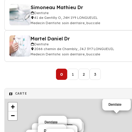
Simoneau Mathieu Dr
Dentiste
41 de Gentilly O, J4H 1Y9 LONGUEUIL
Medecin Dentiste: soin dentaire, buccale
Martel Daniel Dr
Dentiste
2066 chemin de Chambly, J4J 3Y7 LONGUEUIL
Medecin Dentiste: soin dentaire, buccale
0
1
2
3
CARTE
Dentiste
+
−
Dentiste
Dentiste
Dentiste
Dentiste
Dentiste
Dentiste
Dentiste
Dentiste
Dentiste