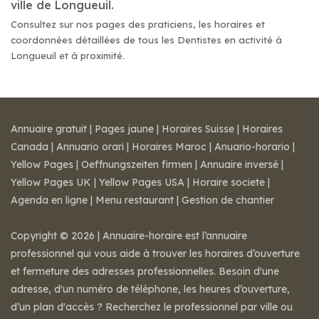
ville de Longueuil.
Consultez sur nos pages des praticiens, les horaires et
coordonnées détaillées de tous les Dentistes en activité à
Longueuil et à proximité.
Annuaire gratuit
|
Pages jaune
|
Horaires Suisse
|
Horaires
Canada
|
Annuario orari
|
Horaires Maroc
|
Anuario-horario
|
Yellow Pages
|
Oeffnungszeiten firmen
|
Annuaire inversé
|
Yellow Pages UK
|
Yellow Pages USA
|
Horaire societe
|
Agenda en ligne
|
Menu restaurant
|
Gestion de chantier
Copyright © 2026 | Annuaire-horaire est l’annuaire
professionnel qui vous aide à trouver les horaires d’ouverture
et fermeture des adresses professionnelles. Besoin d'une
adresse, d'un numéro de téléphone, les heures d’ouverture,
d’un plan d'accès ? Recherchez le professionnel par ville ou