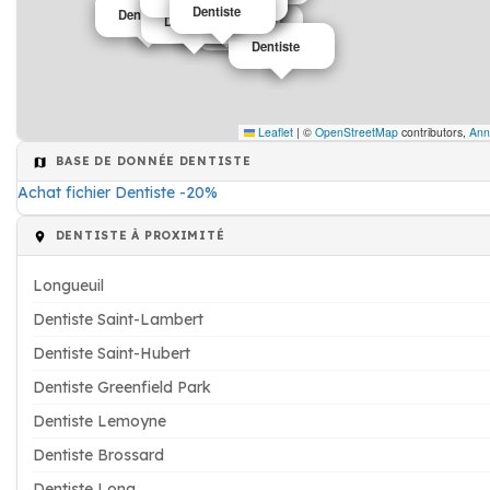
Dentiste
Dentiste
Dentiste
Dentiste
Dentiste
Dentiste
Dentiste
Dentiste
Dentiste
Dentiste
Leaflet
|
©
OpenStreetMap
contributors,
Ann
BASE DE DONNÉE DENTISTE
Achat fichier Dentiste -20%
DENTISTE À PROXIMITÉ
Longueuil
Dentiste Saint-Lambert
Dentiste Saint-Hubert
Dentiste Greenfield Park
Dentiste Lemoyne
Dentiste Brossard
Dentiste Long