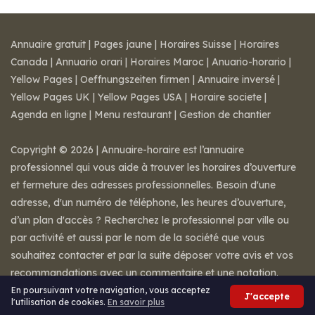
Annuaire gratuit
|
Pages jaune
|
Horaires Suisse
|
Horaires
Canada
|
Annuario orari
|
Horaires Maroc
|
Anuario-horario
|
Yellow Pages
|
Oeffnungszeiten firmen
|
Annuaire inversé
|
Yellow Pages UK
|
Yellow Pages USA
|
Horaire societe
|
Agenda en ligne
|
Menu restaurant
|
Gestion de chantier
Copyright © 2026 | Annuaire-horaire est l’annuaire
professionnel qui vous aide à trouver les horaires d’ouverture
et fermeture des adresses professionnelles. Besoin d'une
adresse, d'un numéro de téléphone, les heures d’ouverture,
d’un plan d'accès ? Recherchez le professionnel par ville ou
par activité et aussi par le nom de la société que vous
souhaitez contacter et par la suite déposer votre avis et vos
recommandations avec un commentaire et une notation.
Mentions légales
-
Conditions de ventes
-
Contact
En poursuivant votre navigation, vous acceptez
J'accepte
l'utilisation de cookies.
En savoir plus