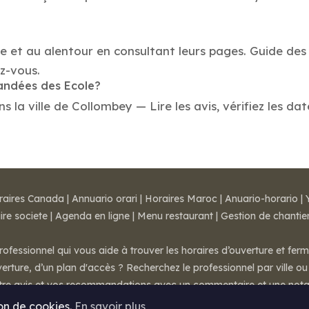
le et au alentour en consultant leurs pages. Guide des
z-vous.
mandées des Ecole?
la ville de Collombey — Lire les avis, vérifiez les dat
raires Canada
|
Annuario orari
|
Horaires Maroc
|
Anuario-horario
|
ire societe
|
Agenda en ligne
|
Menu restaurant
|
Gestion de chantie
rofessionnel qui vous aide à trouver les horaires d’ouverture et fer
rture, d’un plan d'accès ? Recherchez le professionnel par ville ou 
otre avis et vos recommandations avec un commentaire et une nota
ion de cookies.
En savoir plus