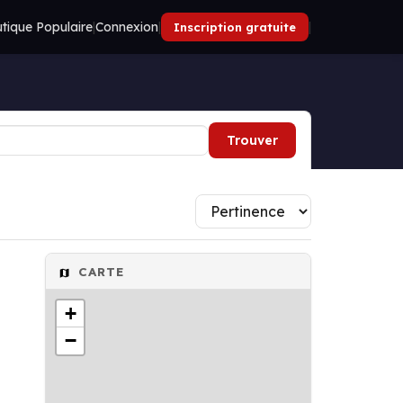
tique Populaire
|
Connexion
|
|
Inscription gratuite
Trouver
CARTE
+
−