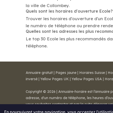
la ville de Collombey.
Quels sont les horaires d'ouverture Ecole?
Trouver les horaires d'ouverture d'un Eco
le numéro de téléphone ou prendre rende
Quelles sont les adresses les plus recom
Le top 30 Ecole les plus recommandés dans 
téléphone.
Annuaire gratuit
|
Pages jaune
|
Horaires Suisse
|
Ho
inversé
|
Yellow Pages UK
|
Yellow Pages USA
|
Hora
Copyright © 2026 | Annuaire-horaire est l’annuaire p
adresse, d'un numéro de téléphone, les heures d’ouve
vous souhaitez contacter et par la suite déposer v
Mentions légales
-
Conditions de ventes
-
Contact
En poursuivant votre navigation, vous acceptez l'utilisat