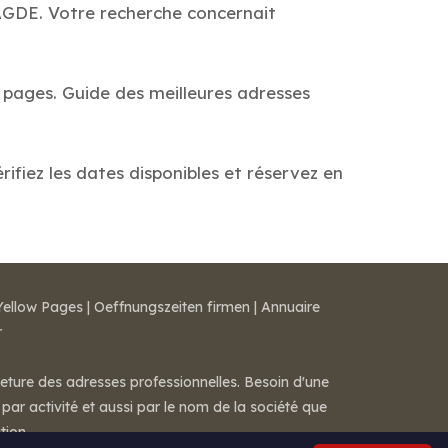
 AGDE. Votre recherche concernait
s pages. Guide des meilleures adresses
ifiez les dates disponibles et réservez en
Yellow Pages
|
Oeffnungszeiten firmen
|
Annuaire
r
meture des adresses professionnelles. Besoin d'une
par activité et aussi par le nom de la société que
tion.