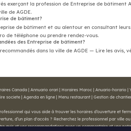
tés exerçant la profession de Entreprise de bâtiment
ville de AGDE.
prise de bâtiment?
reprise de bâtiment et au alentour en consultant leur
ro de téléphone ou prendre rendez-vous.
mandées des Entreprise de bâtiment?
 recommandés dans la ville de AGDE — Lire les avis, vér
raires Canada
|
Annuario orari
|
Horaires Maroc
|
Anuario-horario
|
ire societe
|
Agenda en ligne
|
Menu restaurant
|
Gestion de chantie
rofessionnel qui vous aide à trouver les horaires d’ouverture et fer
rture, d’un plan d'accès ? Recherchez le professionnel par ville ou 
otre avis et vos recommandations avec un commentaire et une nota