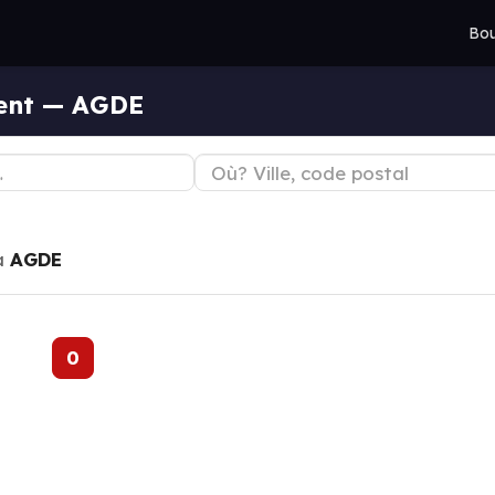
Bou
ment — AGDE
à
AGDE
0