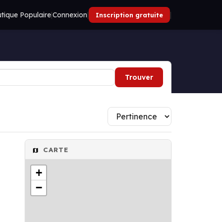
tique Populaire
|
Connexion
|
|
Inscription gratuite
Trouver
CARTE
+
−