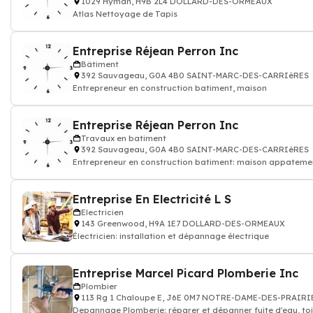
1029 Hyman, H9B 2L4 DOLLARD-DES-ORMEAUX
Atlas Nettoyage de Tapis
Entreprise Réjean Perron Inc
Bâtiment
392 Sauvageau, G0A 4B0 SAINT-MARC-DES-CARRIèRES
Entrepreneur en construction batiment, maison
Entreprise Réjean Perron Inc
Travaux en batiment
392 Sauvageau, G0A 4B0 SAINT-MARC-DES-CARRIèRES
Entrepreneur en construction batiment: maison appateme
Entreprise En Electricité L S
Electricien
143 Greenwood, H9A 1E7 DOLLARD-DES-ORMEAUX
Électricien: installation et dépannage électrique
Entreprise Marcel Picard Plomberie Inc
Plombier
113 Rg 1 Chaloupe E, J6E 0M7 NOTRE-DAME-DES-PRAIRI
Depannage Plomberie: réparer et dépanner fuite d'eau, toi