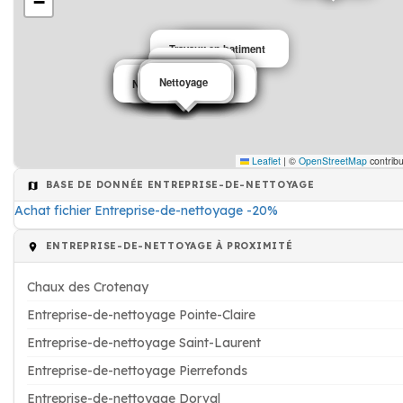
−
Travaux en batiment
Bâtiment
Plombier
Nettoyage de piscine
Nettoyage
Nettoyage
Nettoyage
Nettoyage de piscine
Nettoyage Tapis
Nettoyage
Nettoyage de piscine
Nettoyage Tapis
Electricien
Nettoyage
Nettoyage
Nettoyage
Nettoyage
Nettoyage Tapis
Nettoyage
Leaflet
|
©
OpenStreetMap
contribu
BASE DE DONNÉE ENTREPRISE-DE-NETTOYAGE
Achat fichier Entreprise-de-nettoyage -20%
ENTREPRISE-DE-NETTOYAGE À PROXIMITÉ
Chaux des Crotenay
Entreprise-de-nettoyage Pointe-Claire
Entreprise-de-nettoyage Saint-Laurent
Entreprise-de-nettoyage Pierrefonds
Entreprise-de-nettoyage Dorval