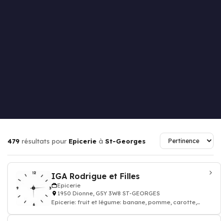
479
résultats pour
Epicerie
à
St-Georges
IGA Rodrigue et Filles
Epicerie
1950 Dionne, G5Y 3W8 ST-GEORGES
Epicerie: fruit et légume: banane, pomme, carotte,
tomate, salade, boisson, fromage, lait