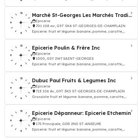
tomate, salade, boisson, fromage, lait
Marché St-Georges Les Marchés Tradition
Epicerie
701 108 av, G9T 5K4 ST-GEORGES-DE-CHAMPLAIN
Epicerie: fruit et légume: banane, pomme, carotte,
tomate, salade, boisson, fromage, lait
Epicerie Poulin & Frère Inc
Epicerie
1000, G5Y 2W7 SAINT-GEORGES
Epicerie: fruit et légume: banane, pomme, carotte,
tomate, salade, boisson, fromage, lait
Dubuc Paul Fruits & Legumes Inc
Epicerie
713 106 Av, G9T 3K5 ST-GEORGES-DE-CHAMPLAIN
Grossiste fruit et légume: banane, pomme, carotte,
tomate, salade
Epicerie Dépanneur: Epicerie Etchemin
Epicerie
175 Principale, G0R 2N0 ST-ANSELME
Epicerie: fruit et légume: banane, pomme, carotte,
tomate, salade, boisson, fromage, lait