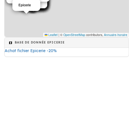
Epicerie
Epicerie
Epicerie
Epicerie
Epicerie
Epicerie
Epicerie
Epicerie
Epicerie
Epicerie
Epicerie
Epicerie
Epicerie
Epicerie
Epicerie
Leaflet
|
©
OpenStreetMap
contributors,
Annuaire-horaire
BASE DE DONNÉE EPICERIE
Achat fichier Epicerie -20%