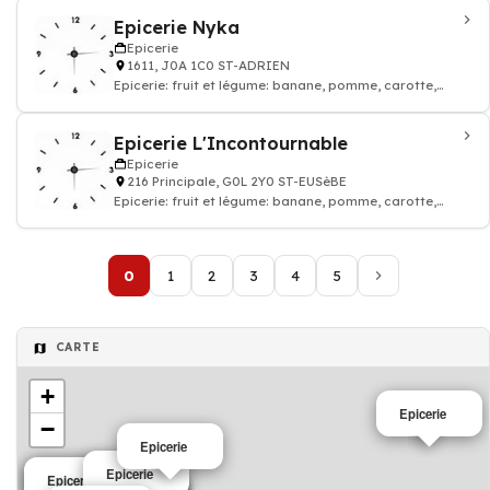
Epicerie Nyka
Epicerie
1611, J0A 1C0 ST-ADRIEN
Epicerie: fruit et légume: banane, pomme, carotte,
tomate, salade, boisson, fromage, lait
Epicerie L'Incontournable
Epicerie
216 Principale, G0L 2Y0 ST-EUSèBE
Epicerie: fruit et légume: banane, pomme, carotte,
tomate, salade, boisson, fromage, lait
0
1
2
3
4
5
CARTE
+
Epicerie
−
Epicerie
Epicerie
Epicerie
Epicerie