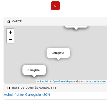
0
CARTE
Garagiste
Garagiste
+
−
Garagiste
Garagiste
Garagiste
Leaflet
|
©
OpenStreetMap
contributors,
Annuaire-horaire
BASE DE DONNÉE GARAGISTE
Achat fichier Garagiste -20%