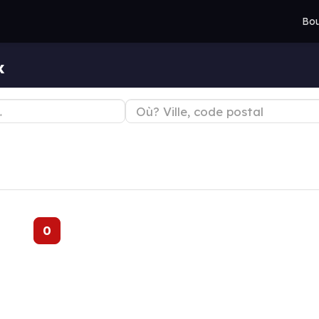
Bou
x
0