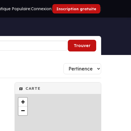
tique Populaire
|
Connexion
|
|
Inscription gratuite
Trouver
CARTE
+
−