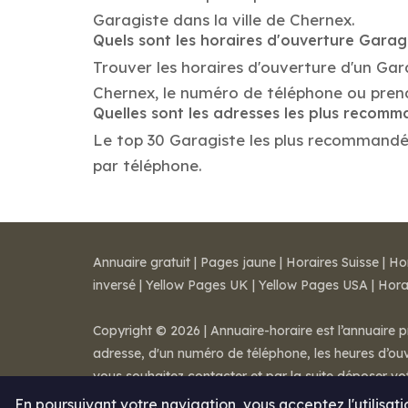
Garagiste dans la ville de Chernex.
Quels sont les horaires d'ouverture Garag
Trouver les horaires d'ouverture d'un Gar
Chernex, le numéro de téléphone ou pren
Quelles sont les adresses les plus recom
Le top 30 Garagiste les plus recommandés d
par téléphone.
Annuaire gratuit
|
Pages jaune
|
Horaires Suisse
|
Ho
inversé
|
Yellow Pages UK
|
Yellow Pages USA
|
Hora
Copyright © 2026 | Annuaire-horaire est l’annuaire p
adresse, d'un numéro de téléphone, les heures d’ouve
vous souhaitez contacter et par la suite déposer v
Mentions légales
-
Conditions de ventes
-
Contact
En poursuivant votre navigation, vous acceptez l'utilisat