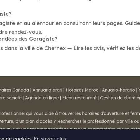
iste?
agiste et au alentour en consultant leurs pages. Guid
dre rendez-vous.
mandées des Garagiste?
ans la ville de Chernex — Lire les avis, vérifiez les d
raires Canada
|
Annuario orari
|
Horaires Maroc
|
Anuario-horario
|
ire societe
|
Agenda en ligne
|
Menu restaurant
|
Gestion de chantie
rofessionnel qui vous aide à trouver les horaires d’ouverture et fer
rture, d’un plan d'accès ? Recherchez le professionnel par ville ou 
otre avis et vos recommandations avec un commentaire et une nota
ion de cookies.
En savoir plus