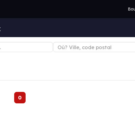
Bou
x
0