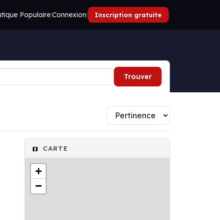
tique Populaire
|
Connexion
|
|
Inscription gratuite
Trouver
CARTE
+
−