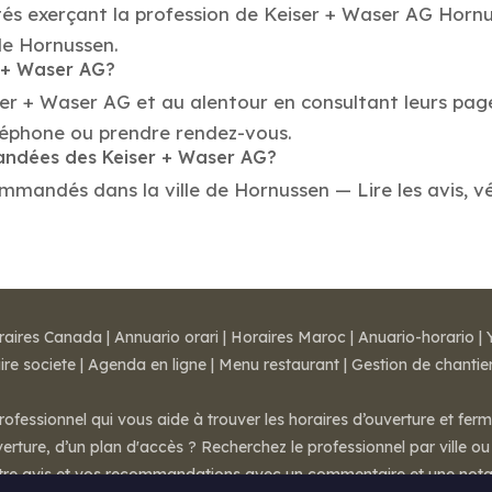
tés exerçant la profession de Keiser + Waser AG Horn
 de Hornussen.
r + Waser AG?
ser + Waser AG et au alentour en consultant leurs page
éphone ou prendre rendez-vous.
mandées des Keiser + Waser AG?
mandés dans la ville de Hornussen — Lire les avis, vér
raires Canada
|
Annuario orari
|
Horaires Maroc
|
Anuario-horario
|
ire societe
|
Agenda en ligne
|
Menu restaurant
|
Gestion de chantie
rofessionnel qui vous aide à trouver les horaires d’ouverture et fer
rture, d’un plan d'accès ? Recherchez le professionnel par ville ou 
otre avis et vos recommandations avec un commentaire et une nota