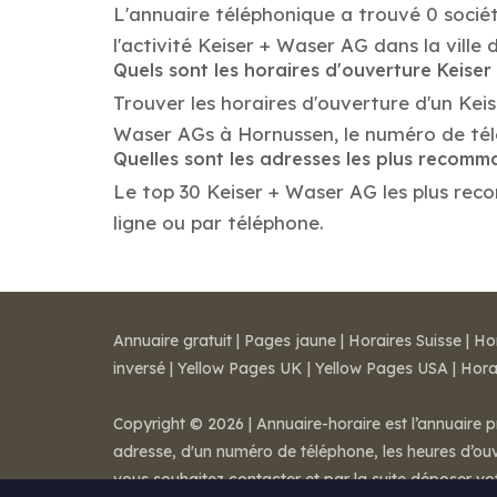
L'annuaire téléphonique a trouvé 0 socié
l'activité Keiser + Waser AG dans la ville
Quels sont les horaires d'ouverture Keise
Trouver les horaires d'ouverture d'un Kei
Waser AGs à Hornussen, le numéro de tél
Quelles sont les adresses les plus recom
Le top 30 Keiser + Waser AG les plus recom
ligne ou par téléphone.
Annuaire gratuit
|
Pages jaune
|
Horaires Suisse
|
Ho
inversé
|
Yellow Pages UK
|
Yellow Pages USA
|
Hora
Copyright © 2026 | Annuaire-horaire est l’annuaire p
adresse, d'un numéro de téléphone, les heures d’ouve
vous souhaitez contacter et par la suite déposer v