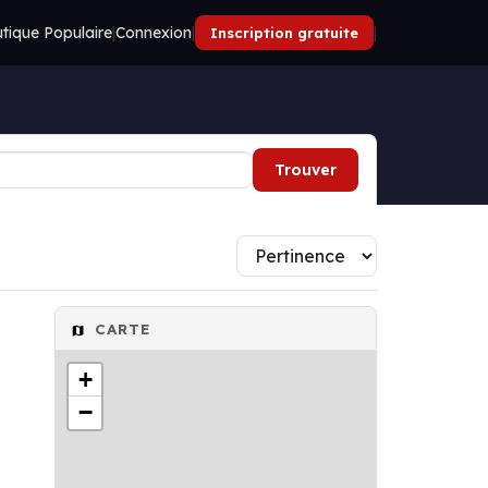
tique Populaire
|
Connexion
|
|
Inscription gratuite
Trouver
CARTE
+
−