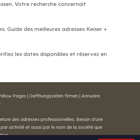
ussen. Votre recherche concernait
s. Guide des meilleures adresses Keiser +
ifiez les dates disponibles et réservez en
Yellow Pages
|
Oeffnungszeiten firmen
|
Annuaire
r
meture des adresses professionnelles. Besoin d'une
par activité et aussi par le nom de la société que
tion.