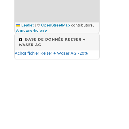
Leaflet
|
©
OpenStreetMap
contributors,
Annuaire-horaire
BASE DE DONNÉE KEISER +
WASER AG
Achat fichier Keiser + Waser AG -20%