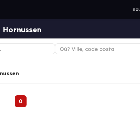
Bou
— Hornussen
nussen
0