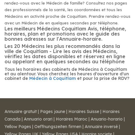
rendez-vous avec le Médecin de famille? Consultez nos pages
des professionnels de la santé, les coordonnées et tous les
Médecins en activité proche de Coquitlam. Prendre rendez-vous
avec un Médecin de en quelques secondes par téléphone.
Les meilleurs Médecins Coquitlam Avis, téléphone,
horaires, plan et promotions avec le guide des
bonnes adresses sur l'Annuaire-horaire.
Les 20 Médecins les plus recommandés dans la
ville de Coquitlam - Lire les avis des Médecins,
vérifiez les dates disponibles et réservez en ligne
ou appelant en quelques secondes au téléphone
Tous les horaires des cabinets de Médecins à Coquitlam
et au alentour. Vous cherchez les heures d'ouverture d'un
cabinet de
Médecin à Coquitlam
et pour la prise de RDV?
Annuaire gratuit
|
Pages jaune
|
Horaires Suisse
|
Horaires
Canada
|
Annuario orari
|
Horaires Maroc
|
Anuario-horario
|
Yellow Pages
|
Oeffnungszeiten firmen
|
Annuaire inversé
|
Yellow Pages UK
|
Yellow Pages USA
|
Horaire societe
|