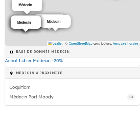
Médecin
Médecin
Médecin
Médecin
Médecin
Médecin
Médecin
Leaflet
|
©
OpenStreetMap
contributors,
Annuaire-horaire
BASE DE DONNÉE MÉDECIN
Achat fichier Médecin -20%
MÉDECIN À PROXIMITÉ
Coquitlam
Médecin Port Moody
10