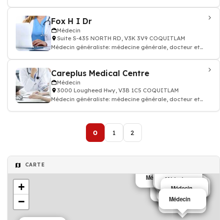
médecin traitant
Fox H I Dr
Médecin
Suite S-435 NORTH RD, V3K 3V9 COQUITLAM
Médecin généraliste: médecine générale, docteur et
médecin traitant
Careplus Medical Centre
Médecin
3000 Lougheed Hwy, V3B 1C5 COQUITLAM
Médecin généraliste: médecine générale, docteur et
médecin traitant
0
1
2
CARTE
Médecin
Médecin
Médecin
Médecin
+
Médecin
Médecin
Médecin
Médecin
Médecin
Médecin
Médecin
Médecin
−
Médecin