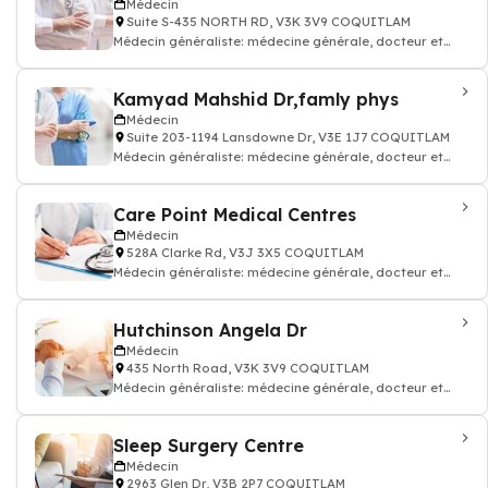
Médecin
Suite S-435 NORTH RD, V3K 3V9 COQUITLAM
Médecin généraliste: médecine générale, docteur et
médecin traitant
Kamyad Mahshid Dr,famly phys
Médecin
Suite 203-1194 Lansdowne Dr, V3E 1J7 COQUITLAM
Médecin généraliste: médecine générale, docteur et
médecin traitant
Care Point Medical Centres
Médecin
528A Clarke Rd, V3J 3X5 COQUITLAM
Médecin généraliste: médecine générale, docteur et
médecin traitant
Hutchinson Angela Dr
Médecin
435 North Road, V3K 3V9 COQUITLAM
Médecin généraliste: médecine générale, docteur et
médecin traitant
Sleep Surgery Centre
Médecin
2963 Glen Dr, V3B 2P7 COQUITLAM