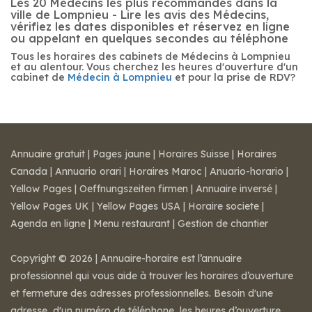
Les 20 Médecins les plus recommandés dans la
ville de Lompnieu - Lire les avis des Médecins,
vérifiez les dates disponibles et réservez en ligne
ou appelant en quelques secondes au téléphone
Tous les horaires des cabinets de Médecins à Lompnieu
et au alentour. Vous cherchez les heures d'ouverture d'un
cabinet de
Médecin à Lompnieu
et pour la prise de RDV?
Annuaire gratuit
|
Pages jaune
|
Horaires Suisse
|
Horaires
Canada
|
Annuario orari
|
Horaires Maroc
|
Anuario-horario
|
Yellow Pages
|
Oeffnungszeiten firmen
|
Annuaire inversé
|
Yellow Pages UK
|
Yellow Pages USA
|
Horaire societe
|
Agenda en ligne
|
Menu restaurant
|
Gestion de chantier
Copyright © 2026 | Annuaire-horaire est l’annuaire
professionnel qui vous aide à trouver les horaires d’ouverture
et fermeture des adresses professionnelles. Besoin d'une
adresse, d'un numéro de téléphone, les heures d’ouverture,