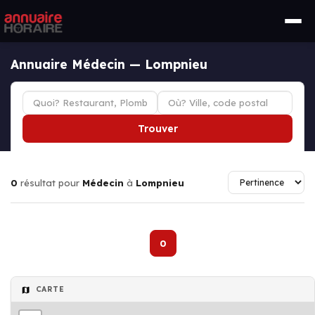
Annuaire Médecin — Lompnieu
Trouver
0
résultat pour
Médecin
à
Lompnieu
0
CARTE