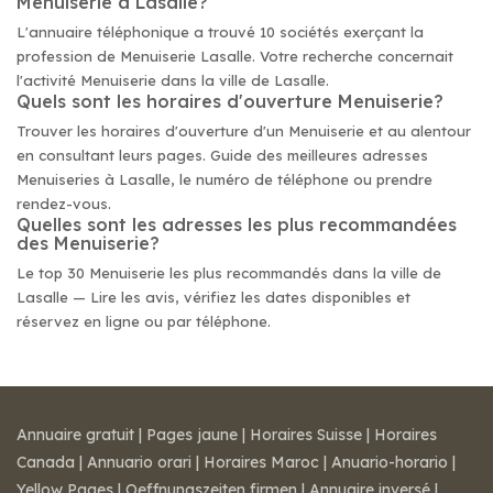
Menuiserie à Lasalle?
L'annuaire téléphonique a trouvé 10 sociétés exerçant la
profession de Menuiserie Lasalle. Votre recherche concernait
l'activité Menuiserie dans la ville de Lasalle.
Quels sont les horaires d'ouverture Menuiserie?
Trouver les horaires d'ouverture d'un Menuiserie et au alentour
en consultant leurs pages. Guide des meilleures adresses
Menuiseries à Lasalle, le numéro de téléphone ou prendre
rendez-vous.
Quelles sont les adresses les plus recommandées
des Menuiserie?
Le top 30 Menuiserie les plus recommandés dans la ville de
Lasalle — Lire les avis, vérifiez les dates disponibles et
réservez en ligne ou par téléphone.
Annuaire gratuit
|
Pages jaune
|
Horaires Suisse
|
Horaires
Canada
|
Annuario orari
|
Horaires Maroc
|
Anuario-horario
|
Yellow Pages
|
Oeffnungszeiten firmen
|
Annuaire inversé
|