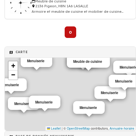
Meuble de cuisine
2136 Pigeon, H8N 1A6 LASALLE
Armoire et meuble de cuisine et mobilier de cuisine
design
0
CARTE
Menuiserie
Menuiserie
Meuble de cuisine
+
Menuiseri
−
Menuiserie
Menuiserie
Menuiserie
Menuiserie
Menuiserie
Menuiserie
Leaflet
|
©
OpenStreetMap
contributors,
Annuaire-horaire