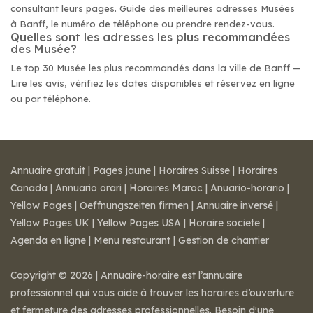
consultant leurs pages. Guide des meilleures adresses Musées
à Banff, le numéro de téléphone ou prendre rendez-vous.
Quelles sont les adresses les plus recommandées
des Musée?
Le top 30 Musée les plus recommandés dans la ville de Banff —
Lire les avis, vérifiez les dates disponibles et réservez en ligne
ou par téléphone.
Annuaire gratuit
|
Pages jaune
|
Horaires Suisse
|
Horaires
Canada
|
Annuario orari
|
Horaires Maroc
|
Anuario-horario
|
Yellow Pages
|
Oeffnungszeiten firmen
|
Annuaire inversé
|
Yellow Pages UK
|
Yellow Pages USA
|
Horaire societe
|
Agenda en ligne
|
Menu restaurant
|
Gestion de chantier
Copyright © 2026 | Annuaire-horaire est l’annuaire
professionnel qui vous aide à trouver les horaires d’ouverture
et fermeture des adresses professionnelles. Besoin d'une