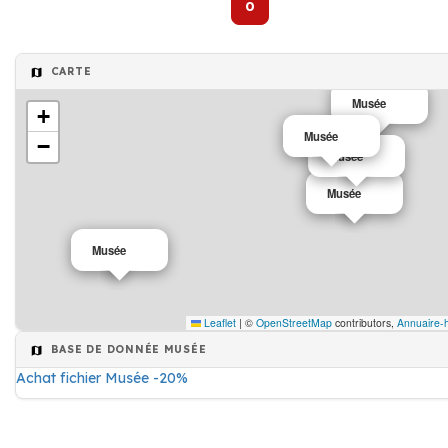
0
CARTE
Musée
+
Musée
−
Musée
Musée
Musée
Leaflet
|
©
OpenStreetMap
contributors,
Annuaire-h
BASE DE DONNÉE MUSÉE
Achat fichier Musée -20%