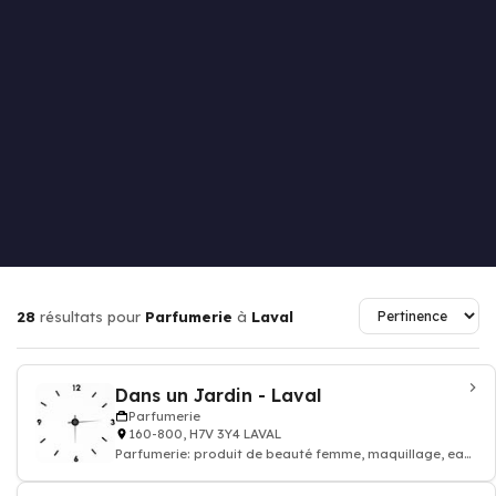
28
résultats pour
Parfumerie
à
Laval
Dans un Jardin - Laval
Parfumerie
160-800, H7V 3Y4 LAVAL
Parfumerie: produit de beauté femme, maquillage, eau
de toilette, parfum homme