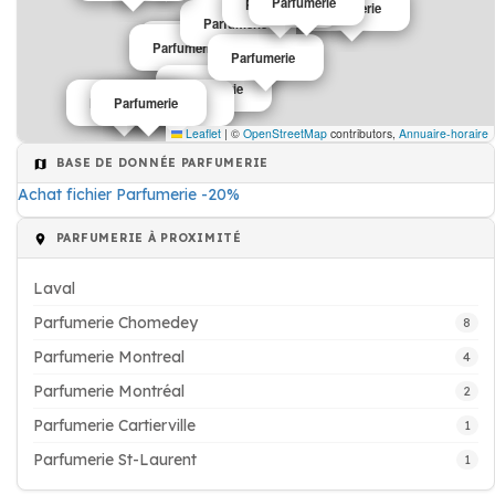
Parfumerie
Parfumerie
Parfumerie
Parfumerie
Parfumerie
Parfumerie
Parfumerie
Parfumerie
Parfumerie
Parfumerie
Parfumerie
Parfumerie
Leaflet
|
©
OpenStreetMap
contributors,
Annuaire-horaire
BASE DE DONNÉE PARFUMERIE
Achat fichier Parfumerie -20%
PARFUMERIE À PROXIMITÉ
Laval
Parfumerie Chomedey
8
Parfumerie Montreal
4
Parfumerie Montréal
2
Parfumerie Cartierville
1
Parfumerie St-Laurent
1