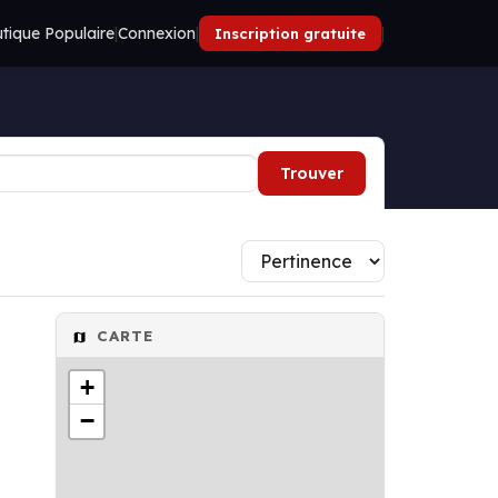
tique Populaire
|
Connexion
|
|
Inscription gratuite
Trouver
CARTE
+
−