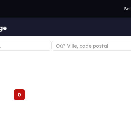
Bou
ge
0