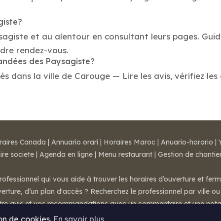
giste?
sagiste et au alentour en consultant leurs pages. Gui
dre rendez-vous.
mandées des Paysagiste?
dans la ville de Carouge — Lire les avis, vérifiez les 
raires Canada
|
Annuario orari
|
Horaires Maroc
|
Anuario-horario
|
ire societe
|
Agenda en ligne
|
Menu restaurant
|
Gestion de chantie
rofessionnel qui vous aide à trouver les horaires d’ouverture et fer
rture, d’un plan d'accès ? Recherchez le professionnel par ville ou 
otre avis et vos recommandations avec un commentaire et une nota
ion de cookies.
En savoir plus