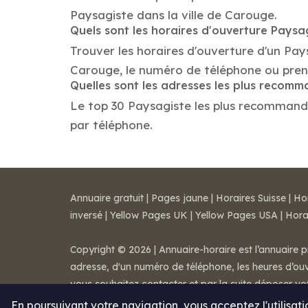
Paysagiste dans la ville de Carouge.
Quels sont les horaires d'ouverture Paysa
Trouver les horaires d'ouverture d'un Pay
Carouge, le numéro de téléphone ou pren
Quelles sont les adresses les plus recom
Le top 30 Paysagiste les plus recommandés 
par téléphone.
Annuaire gratuit
|
Pages jaune
|
Horaires Suisse
|
Ho
inversé
|
Yellow Pages UK
|
Yellow Pages USA
|
Hora
Copyright © 2026 | Annuaire-horaire est l’annuaire p
adresse, d'un numéro de téléphone, les heures d’ouve
vous souhaitez contacter et par la suite déposer v
Mentions légales
-
Conditions de ventes
-
Contact
En poursuivant votre navigation, vous acceptez l'utilisat