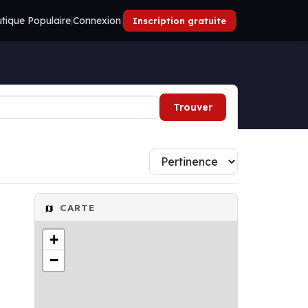
tique Populaire
|
Connexion
|
|
Inscription gratuite
Trouver
CARTE
+
−