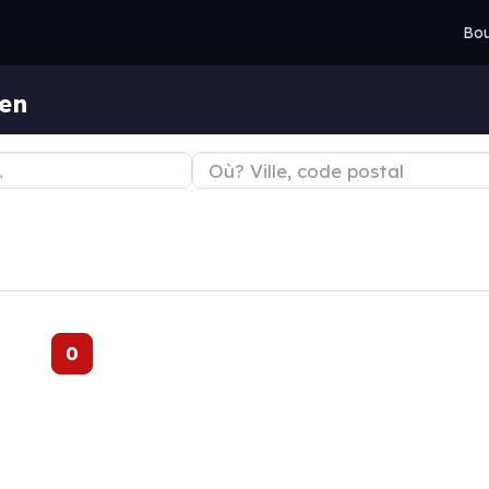
Bou
gen
0