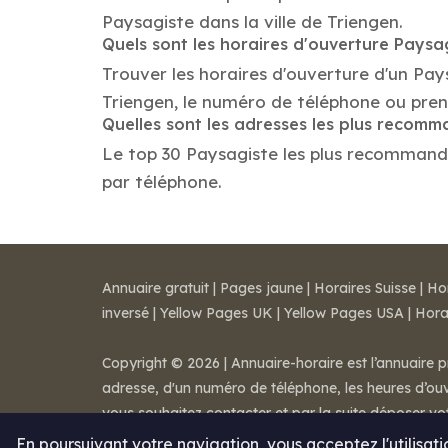
Paysagiste dans la ville de Triengen.
Quels sont les horaires d'ouverture Paysa
Trouver les horaires d'ouverture d'un Pay
Triengen, le numéro de téléphone ou pre
Quelles sont les adresses les plus recom
Le top 30 Paysagiste les plus recommandés 
par téléphone.
Annuaire gratuit
|
Pages jaune
|
Horaires Suisse
|
Ho
inversé
|
Yellow Pages UK
|
Yellow Pages USA
|
Hora
Copyright © 2026 | Annuaire-horaire est l’annuaire p
adresse, d'un numéro de téléphone, les heures d’ouve
vous souhaitez contacter et par la suite déposer v
Mentions légales
-
Conditions de ventes
-
Contact
En poursuivant votre navigation, vous acceptez l'utilisat