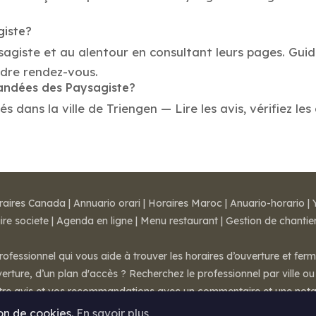
giste?
sagiste et au alentour en consultant leurs pages. Gui
ndre rendez-vous.
mandées des Paysagiste?
dans la ville de Triengen — Lire les avis, vérifiez les
raires Canada
|
Annuario orari
|
Horaires Maroc
|
Anuario-horario
|
ire societe
|
Agenda en ligne
|
Menu restaurant
|
Gestion de chantie
rofessionnel qui vous aide à trouver les horaires d’ouverture et fer
rture, d’un plan d'accès ? Recherchez le professionnel par ville ou 
otre avis et vos recommandations avec un commentaire et une nota
ion de cookies.
En savoir plus