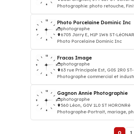
Photographie: photo retouche, Fini
Photo Porcelaine Dominic Inc
photographe
6705 Jarry E, H1P 1W6 ST-LéONA
Photo Porcelaine Dominic Inc
Fracas Image
photographe
63 rue Principale Est, G0S 2R0 S
Photographe commercial et industrie
Gagnon Annie Photographie
photographe
560 Léon, G0V 1L0 ST HORONRé
Photographe-Portrait, mariage, pho
0
1