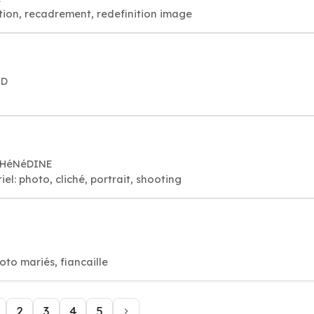
tion, recadrement, redefinition image
RD
T-HéNéDINE
l: photo, cliché, portrait, shooting
to mariés, fiancaille
2
3
4
5