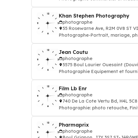
Khan Stephen Photography
photographe
55 Rosewarne Ave, R2M 0V8 ST V
Photographe-Portrait, mariage, pho
Jean Coutu
photographe
5575 Boul Laurier Ouesaint (Douv
Photographie Equipement et fournit
Film Lb Enr
photographe
740 De La Cote Vertu Bd, H4L 5C
Photographie: photo retouche, Fini
Pharmaprix
photographe
Boul Grignon, J7Y 3S7 ST-JéRôM