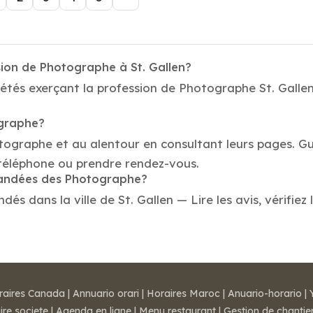
sion de Photographe à St. Gallen?
étés exerçant la profession de Photographe St. Gallen.
ographe?
tographe et au alentour en consultant leurs pages. Gu
téléphone ou prendre rendez-vous.
mmandées des Photographe?
 dans la ville de St. Gallen — Lire les avis, vérifiez 
raires Canada
|
Annuario orari
|
Horaires Maroc
|
Anuario-horario
|
ire societe
|
Agenda en ligne
|
Menu restaurant
|
Gestion de chantie