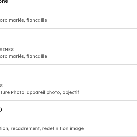
phe
to mariés, fiancaille
ARINES
to mariés, fiancaille
'S
ure Photo: appareil photo, objectif
)
tion, recadrement, redefinition image