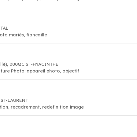
ITAL
to mariés, fiancaille
ille), 000QC ST-HYACINTHE
ure Photo: appareil photo, objectif
8 ST-LAURENT
tion, recadrement, redefinition image
E