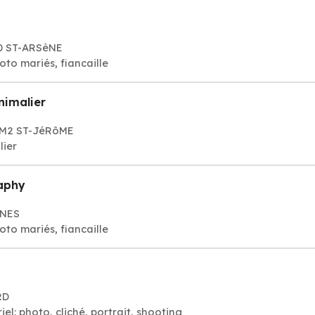
K0 ST-ARSèNE
to mariés, fiancaille
nimalier
 7M2 ST-JéRôME
lier
aphy
INES
to mariés, fiancaille
RD
l: photo, cliché, portrait, shooting