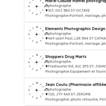
Marie-Claude Hamel photogra
photographe
317, G0J 3B0 ST-OCTAVE
Photographe-Portrait, mariage, pho
Elements Photographic Design
photographe
469 saint Paul, L2R 3N4 ST CATH
Photographe-Portrait, mariage, pho
Shoppers Drug Marts
photographe
Freshwater Rd, A1C 2P5 ST. JOHN
Photographie Equipement et fournit
Jean Coutu (Pharmacie affiliée
photographe
720, J7Y 4A5 ST-JEROME
Photographie: photo retouche, Fini