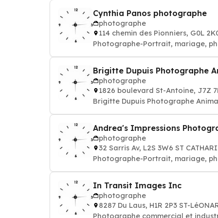
Cynthia Panos photographe
photographe
114 chemin des Pionniers, G0L 2
Photographe-Portrait, mariage, pho
Brigitte Dupuis Photographe A
photographe
1826 boulevard St-Antoine, J7Z
Brigitte Dupuis Photographe Anima
Andrea's Impressions Photogr
photographe
32 Sarris Av, L2S 3W6 ST CATHAR
Photographe-Portrait, mariage, pho
In Transit Images Inc
photographe
8287 Du Laus, H1R 2P3 ST-LéONA
Photographe commercial et industrie