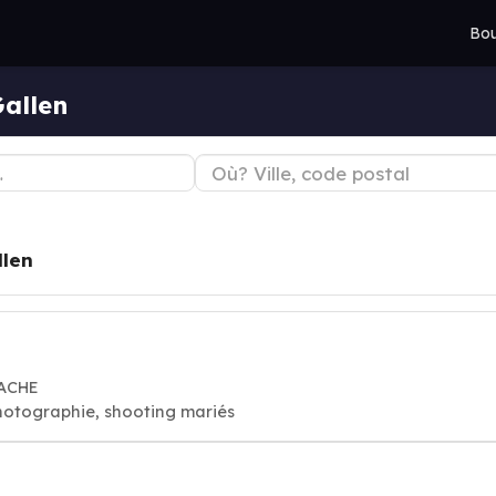
Bou
allen
llen
TACHE
hotographie, shooting mariés