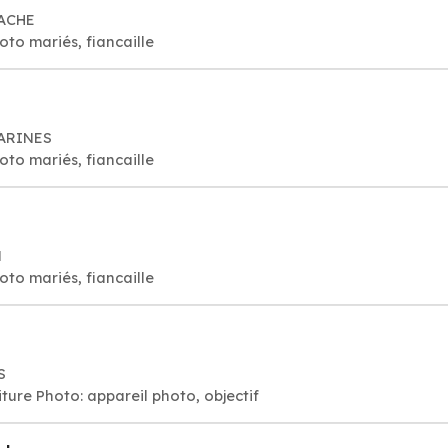
TACHE
to mariés, fiancaille
HARINES
to mariés, fiancaille
N
to mariés, fiancaille
S
ure Photo: appareil photo, objectif