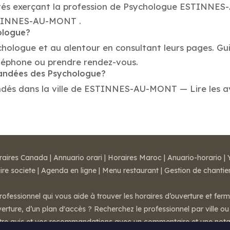
étés exerçant la profession de Psychologue ESTINNES
 ESTINNES-AU-MONT .
ologue?
ychologue et au alentour en consultant leurs pages. G
éphone ou prendre rendez-vous.
mandées des Psychologue?
és dans la ville de ESTINNES-AU-MONT — Lire les avis,
raires Canada
|
Annuario orari
|
Horaires Maroc
|
Anuario-horario
|
ire societe
|
Agenda en ligne
|
Menu restaurant
|
Gestion de chantie
rofessionnel qui vous aide à trouver les horaires d’ouverture et fer
rture, d’un plan d'accès ? Recherchez le professionnel par ville ou 
otre avis et vos recommandations avec un commentaire et une nota