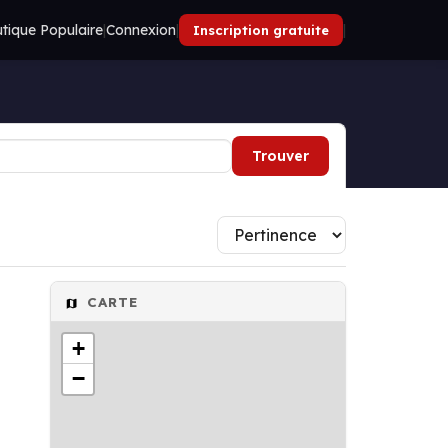
tique Populaire
|
Connexion
|
|
Inscription gratuite
Trouver
CARTE
+
−