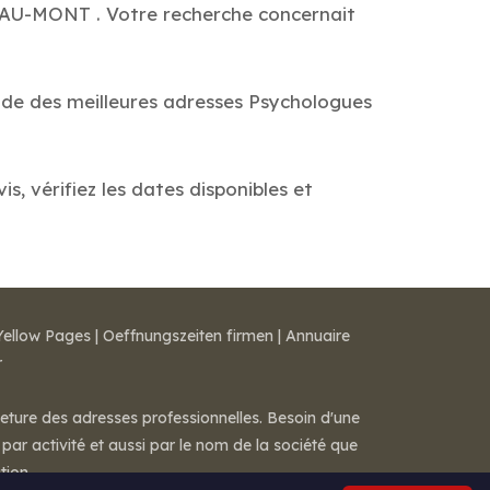
-AU-MONT . Votre recherche concernait
uide des meilleures adresses Psychologues
 vérifiez les dates disponibles et
Yellow Pages
|
Oeffnungszeiten firmen
|
Annuaire
r
meture des adresses professionnelles. Besoin d'une
par activité et aussi par le nom de la société que
tion.