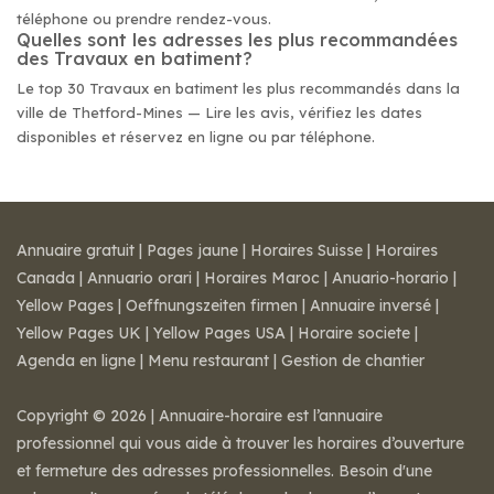
téléphone ou prendre rendez-vous.
Quelles sont les adresses les plus recommandées
des Travaux en batiment?
Le top 30 Travaux en batiment les plus recommandés dans la
ville de Thetford-Mines — Lire les avis, vérifiez les dates
disponibles et réservez en ligne ou par téléphone.
Annuaire gratuit
|
Pages jaune
|
Horaires Suisse
|
Horaires
Canada
|
Annuario orari
|
Horaires Maroc
|
Anuario-horario
|
Yellow Pages
|
Oeffnungszeiten firmen
|
Annuaire inversé
|
Yellow Pages UK
|
Yellow Pages USA
|
Horaire societe
|
Agenda en ligne
|
Menu restaurant
|
Gestion de chantier
Copyright © 2026 | Annuaire-horaire est l’annuaire
professionnel qui vous aide à trouver les horaires d’ouverture
et fermeture des adresses professionnelles. Besoin d'une