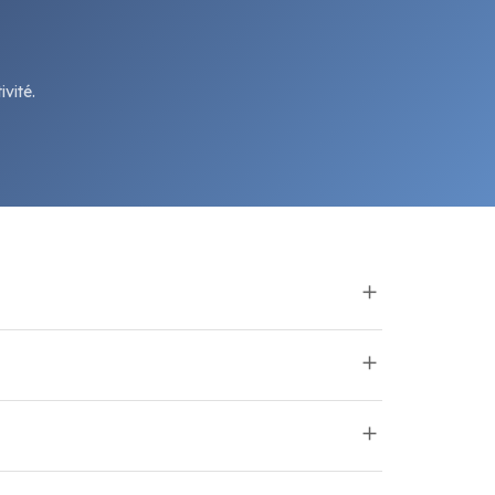
vité.