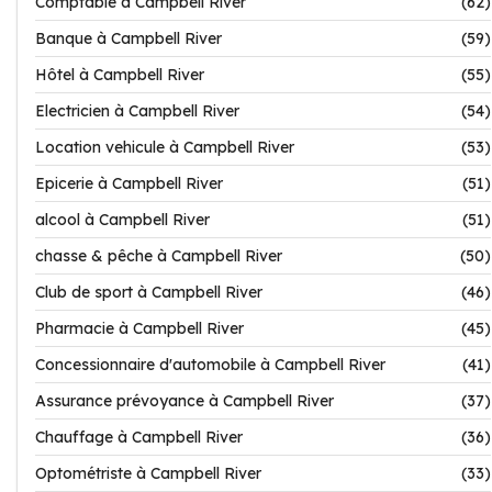
Comptable à Campbell River
(62)
Banque à Campbell River
(59)
Hôtel à Campbell River
(55)
Electricien à Campbell River
(54)
Location vehicule à Campbell River
(53)
Epicerie à Campbell River
(51)
alcool à Campbell River
(51)
chasse & pêche à Campbell River
(50)
Club de sport à Campbell River
(46)
Pharmacie à Campbell River
(45)
Concessionnaire d'automobile à Campbell River
(41)
Assurance prévoyance à Campbell River
(37)
Chauffage à Campbell River
(36)
Optométriste à Campbell River
(33)