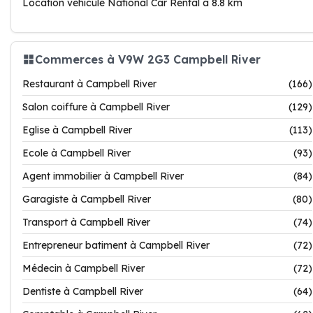
Location vehicule National Car Rental à 8.8 km
Commerces à V9W 2G3 Campbell River
Restaurant à Campbell River
(166)
Salon coiffure à Campbell River
(129)
Eglise à Campbell River
(113)
Ecole à Campbell River
(93)
Agent immobilier à Campbell River
(84)
Garagiste à Campbell River
(80)
Transport à Campbell River
(74)
Entrepreneur batiment à Campbell River
(72)
Médecin à Campbell River
(72)
Dentiste à Campbell River
(64)