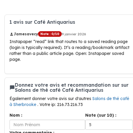
1 avis sur Café Antiquarius
Jamesavecy
Note : 0/10
9 janvier 2026
Instapaper “read” link that routes to a saved reading page
(login is typically required). It’s a reading/bookmark artifact
rather than a public article page. Open: Instapaper saved
page.
Donnez votre avis et recommandation sur sur
Salons de thé café Café Antiquarius
Également donner votre avis sur d'autres
Salons de thé café
à Sherbrooke
. Votre ip: 216.73.216.73
Nom :
Note (sur 10) :
Votre commentaire :