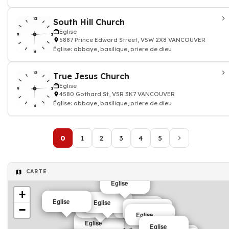
South Hill Church
Eglise
5887 Prince Edward Street, V5W 2X8 VANCOUVER
Église: abbaye, basilique, priere de dieu
True Jesus Church
Eglise
4580 Gothard St, V5R 3K7 VANCOUVER
Église: abbaye, basilique, priere de dieu
0
1
2
3
4
5
CARTE
Eglise
+
Eglise
Eglise
Eglise
Eglise
−
Eglise
Eglise
Eglise
Eglise