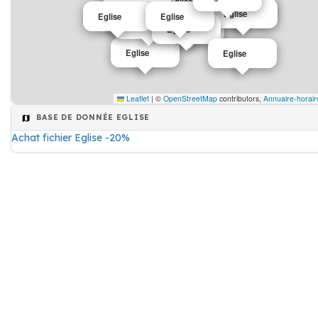
Eglise
Eglise
Eglise
Eglise
Eglise
Eglise
Eglise
Eglise
Eglise
Eglise
Eglise
Leaflet
|
©
OpenStreetMap
contributors,
Annuaire-horair
BASE DE DONNÉE EGLISE
Achat fichier Eglise -20%