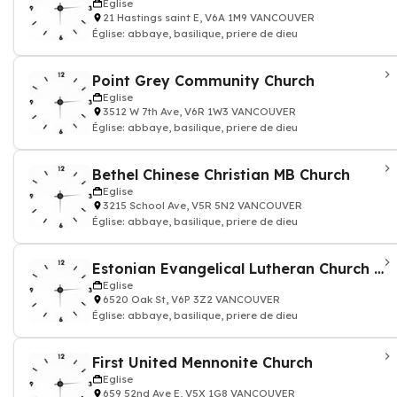
Eglise
21 Hastings saint E, V6A 1M9 VANCOUVER
Église: abbaye, basilique, priere de dieu
Point Grey Community Church
Eglise
3512 W 7th Ave, V6R 1W3 VANCOUVER
Église: abbaye, basilique, priere de dieu
Bethel Chinese Christian MB Church
Eglise
3215 School Ave, V5R 5N2 VANCOUVER
Église: abbaye, basilique, priere de dieu
Estonian Evangelical Lutheran Church Of St Peter
Eglise
6520 Oak St, V6P 3Z2 VANCOUVER
Église: abbaye, basilique, priere de dieu
First United Mennonite Church
Eglise
659 52nd Ave E, V5X 1G8 VANCOUVER