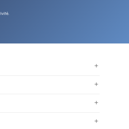
vité.