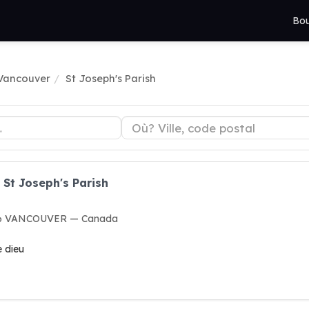
Bou
 Vancouver
St Joseph's Parish
 St Joseph's Parish
2H6 VANCOUVER — Canada
e dieu