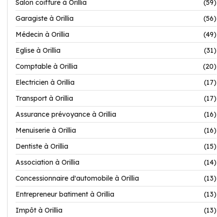
Salon coiffure à Orillia
(59)
Garagiste à Orillia
(56)
Médecin à Orillia
(49)
Eglise à Orillia
(31)
Comptable à Orillia
(20)
Electricien à Orillia
(17)
Transport à Orillia
(17)
Assurance prévoyance à Orillia
(16)
Menuiserie à Orillia
(16)
Dentiste à Orillia
(15)
Association à Orillia
(14)
Concessionnaire d'automobile à Orillia
(13)
Entrepreneur batiment à Orillia
(13)
Impôt à Orillia
(13)