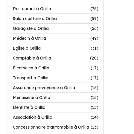
Restaurant à Orillia
(76)
Salon coiffure à Orillia
(59)
Garagiste à Orillia
(56)
Médecin à Orillia
(49)
Eglise à Orillia
(31)
Comptable à Orillia
(20)
Electricien à Orillia
(17)
Transport à Orillia
(17)
Assurance prévoyance à Orillia
(16)
Menuiserie à Orillia
(16)
Dentiste à Orillia
(15)
Association à Orillia
(14)
Concessionnaire d'automobile à Orillia
(13)