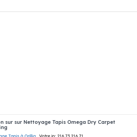
n sur sur Nettoyage Tapis Omega Dry Carpet
ing
ge Tapis à Orillia
. Votre ip: 216.73.216.71