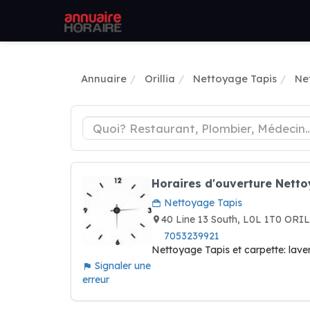
Annuaire
Orillia
Nettoyage Tapis
Net
Horaires d'ouverture Nett
Nettoyage Tapis
40 Line 13 South, L0L 1T0 OR
7053239921
Nettoyage Tapis et carpette: laver
Signaler une
erreur