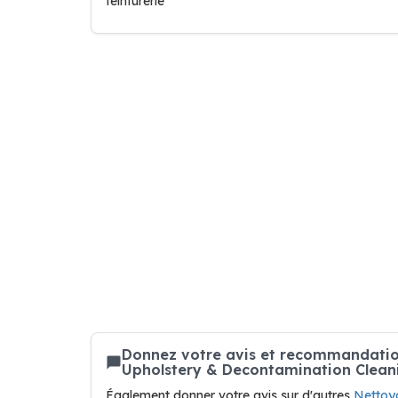
teinturerie
Donnez votre avis et recommandatio
Upholstery & Decontamination Clean
Également donner votre avis sur d'autres
Nettoya